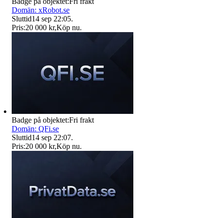
Badge på objektet:
Fri frakt
Domän: xRobot.se
Sluttid
14 sep 22:05
.
Pris:
20 000 kr
,
Köp nu
.
Badge på objektet:
Fri frakt
Domän: QFi.se
Sluttid
14 sep 22:07
.
Pris:
20 000 kr
,
Köp nu
.