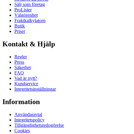
Sälj som företag
ProLister
Välgörenhet
Fraktkalkylatorn
Butik
Priser
Kontakt & Hjälp
Regler
Press
Säkerhet
FAQ
Vad är nytt?
Kundservice
Integritetsinställningar
Information
Användaravtal
Integritetspolicy
Tillgänglighetsredogörelse
Cookies