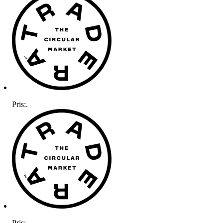
Pris:
.
Pris:
.