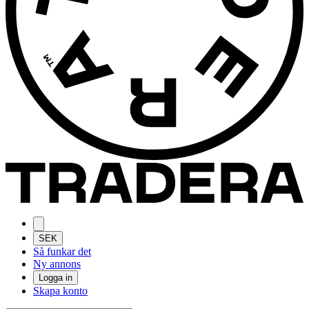
SEK
Så funkar det
Ny annons
Logga in
Skapa konto