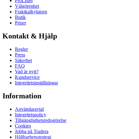
ProLister
Välgörenhet
Fraktkalkylatorn
Butik
Priser
Kontakt & Hjälp
Regler
Press
Säkerhet
FAQ
Vad är nytt?
Kundservice
Integritetsinställningar
Information
Användaravtal
Integritetspolicy
Tillgänglighetsredogörelse
Cookies
Jobba på Tradera
Hållbarhetsstrategi