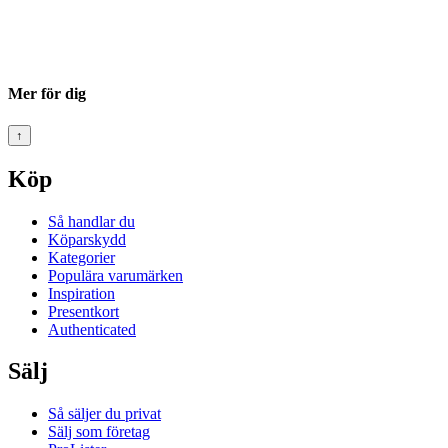
Mer för dig
↑
Köp
Så handlar du
Köparskydd
Kategorier
Populära varumärken
Inspiration
Presentkort
Authenticated
Sälj
Så säljer du privat
Sälj som företag