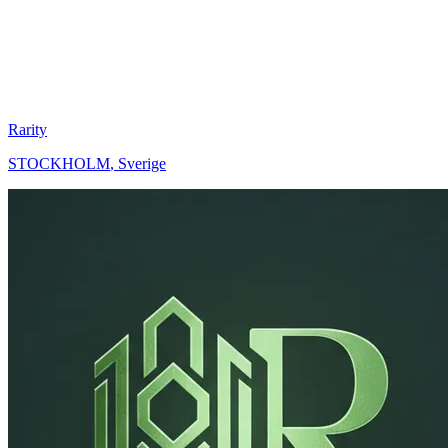
Rarity
STOCKHOLM
,
Sverige