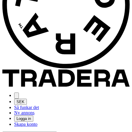
SEK
Så funkar det
Ny annons
Logga in
Skapa konto