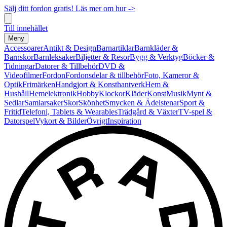
Sälj ditt fordon gratis! Läs mer om hur ->
Till innehållet
Meny
Accessoarer
Antikt & Design
Barnartiklar
Barnkläder &
Barnskor
Barnleksaker
Biljetter & Resor
Bygg & Verktyg
Böcker &
Tidningar
Datorer & Tillbehör
DVD &
Videofilmer
Fordon
Fordonsdelar & tillbehör
Foto, Kameror &
Optik
Frimärken
Handgjort & Konsthantverk
Hem &
Hushåll
Hemelektronik
Hobby
Klockor
Kläder
Konst
Musik
Mynt &
Sedlar
Samlarsaker
Skor
Skönhet
Smycken & Ädelstenar
Sport &
Fritid
Telefoni, Tablets & Wearables
Trädgård & Växter
TV-spel &
Datorspel
Vykort & Bilder
Övrigt
Inspiration