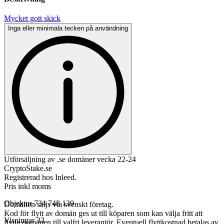
Mycket gott skick
Inga eller minimala tecken på användning
Utförsäljning av .se domäner vecka 22-24
CryptoStake.se
Registrerad hos Inleed.
Pris inkl moms
Objektnr
734 748 139
Domänen säljs via svenskt företag.
Kod för flytt av domän ges ut till köparen som kan välja fritt att
Visningar
33
flytta domänen till valfri leverantör. Eventuell flyttkostnad betalas av