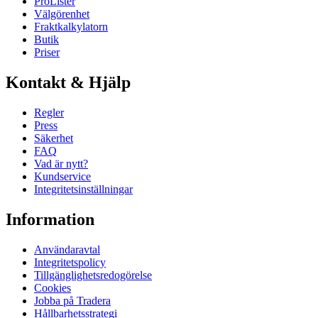
ProLister
Välgörenhet
Fraktkalkylatorn
Butik
Priser
Kontakt & Hjälp
Regler
Press
Säkerhet
FAQ
Vad är nytt?
Kundservice
Integritetsinställningar
Information
Användaravtal
Integritetspolicy
Tillgänglighetsredogörelse
Cookies
Jobba på Tradera
Hållbarhetsstrategi