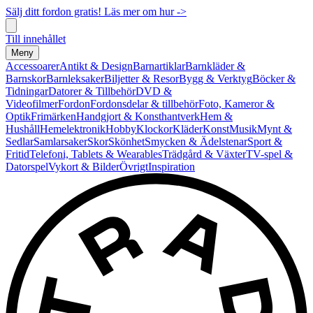
Sälj ditt fordon gratis! Läs mer om hur ->
Till innehållet
Meny
Accessoarer
Antikt & Design
Barnartiklar
Barnkläder &
Barnskor
Barnleksaker
Biljetter & Resor
Bygg & Verktyg
Böcker &
Tidningar
Datorer & Tillbehör
DVD &
Videofilmer
Fordon
Fordonsdelar & tillbehör
Foto, Kameror &
Optik
Frimärken
Handgjort & Konsthantverk
Hem &
Hushåll
Hemelektronik
Hobby
Klockor
Kläder
Konst
Musik
Mynt &
Sedlar
Samlarsaker
Skor
Skönhet
Smycken & Ädelstenar
Sport &
Fritid
Telefoni, Tablets & Wearables
Trädgård & Växter
TV-spel &
Datorspel
Vykort & Bilder
Övrigt
Inspiration