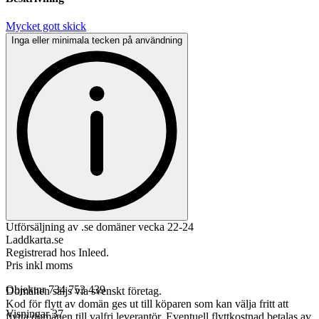
Mycket gott skick
Inga eller minimala tecken på användning
Utförsäljning av .se domäner vecka 22-24
Laddkarta.se
Registrerad hos Inleed.
Pris inkl moms
Objektnr
734 753 439
Domänen säljs via svenskt företag.
Kod för flytt av domän ges ut till köparen som kan välja fritt att
Visningar
37
flytta domänen till valfri leverantör. Eventuell flyttkostnad betalas av