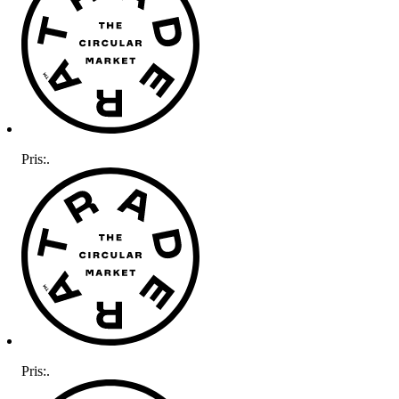
Pris:
.
Pris:
.