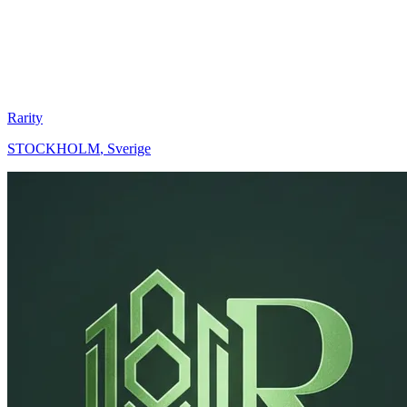
Rarity
STOCKHOLM
,
Sverige