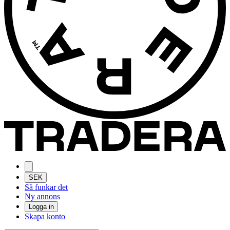
SEK
Så funkar det
Ny annons
Logga in
Skapa konto