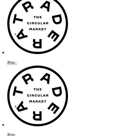
Pris:
.
Pris:
.