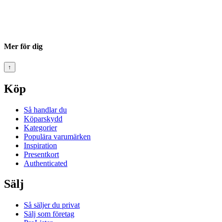
Mer för dig
↑
Köp
Så handlar du
Köparskydd
Kategorier
Populära varumärken
Inspiration
Presentkort
Authenticated
Sälj
Så säljer du privat
Sälj som företag