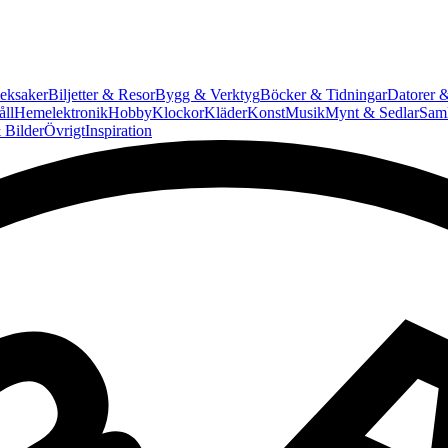
eksaker
Biljetter & Resor
Bygg & Verktyg
Böcker & Tidningar
Datorer &
ll
Hemelektronik
Hobby
Klockor
Kläder
Konst
Musik
Mynt & Sedlar
Saml
 Bilder
Övrigt
Inspiration