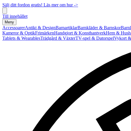
Sälj ditt fordon gratis! Läs mer om hur ->
Till innehållet
Meny
Accessoarer
Antikt & Design
Barnartiklar
Barnkläder & Barnskor
Barnl
Kameror & Optik
Frimärken
Handgjort & Konsthantverk
Hem & Hushå
Tablets & Wearables
Trädgård & Växter
TV-spel & Datorspel
Vykort &