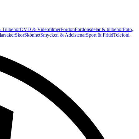
 Tillbehör
DVD & Videofilmer
Fordon
Fordonsdelar & tillbehör
Foto,
arsaker
Skor
Skönhet
Smycken & Ädelstenar
Sport & Fritid
Telefoni,