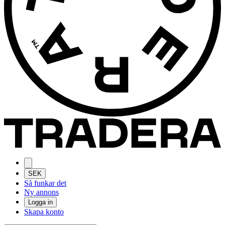
SEK
Så funkar det
Ny annons
Logga in
Skapa konto