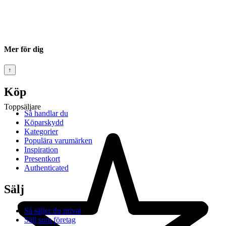
Mer för dig
↑
Köp
Toppsäljare
Så handlar du
Köparskydd
Kategorier
Populära varumärken
Inspiration
Presentkort
Authenticated
Sälj
Så säljer du privat
Sälj som företag