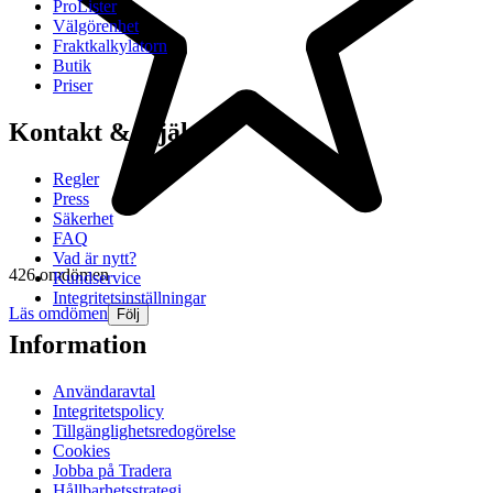
ProLister
Välgörenhet
Fraktkalkylatorn
Butik
Priser
Kontakt & Hjälp
Regler
Press
Säkerhet
FAQ
Vad är nytt?
426 omdömen
Kundservice
Integritetsinställningar
Läs omdömen
Följ
Information
Användaravtal
Integritetspolicy
Tillgänglighetsredogörelse
Cookies
Jobba på Tradera
Hållbarhetsstrategi