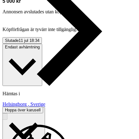
5 000 kr
Annonsen avslutades utan köp
Köpförfrågan är tyvärr inte tillgänglig.
Slutade
11 jul 18:34
Endast avhämtning
Hämtas i
Helsingborg , Sverige
Hoppa över karusell
Betalning
Via Tradera