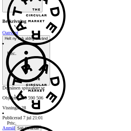
Beskrivning
Oanvänt
Helt ny och aldrig använd
Pris:
.
Domänen spisvakter.se
Objektnr
739 590 506
Visningar
28
Publicerad
7 jul 21:01
Pris:
.
Anmäl
Sälj liknande