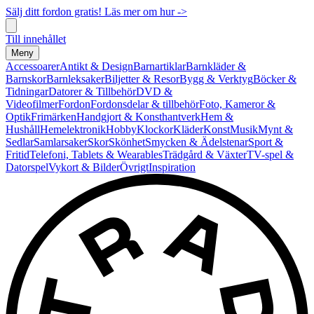
Sälj ditt fordon gratis! Läs mer om hur ->
Till innehållet
Meny
Accessoarer
Antikt & Design
Barnartiklar
Barnkläder &
Barnskor
Barnleksaker
Biljetter & Resor
Bygg & Verktyg
Böcker &
Tidningar
Datorer & Tillbehör
DVD &
Videofilmer
Fordon
Fordonsdelar & tillbehör
Foto, Kameror &
Optik
Frimärken
Handgjort & Konsthantverk
Hem &
Hushåll
Hemelektronik
Hobby
Klockor
Kläder
Konst
Musik
Mynt &
Sedlar
Samlarsaker
Skor
Skönhet
Smycken & Ädelstenar
Sport &
Fritid
Telefoni, Tablets & Wearables
Trädgård & Växter
TV-spel &
Datorspel
Vykort & Bilder
Övrigt
Inspiration