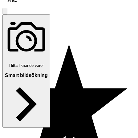
Pris:
.
jonas42
Helsingborg
,
Sverige
Hitta liknande varor
Smart bildsökning