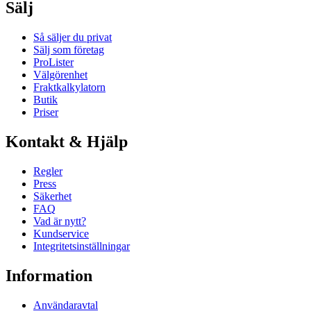
Sälj
Så säljer du privat
Sälj som företag
ProLister
Välgörenhet
Fraktkalkylatorn
Butik
Priser
Kontakt & Hjälp
Regler
Press
Säkerhet
FAQ
Vad är nytt?
Kundservice
Integritetsinställningar
Information
Användaravtal