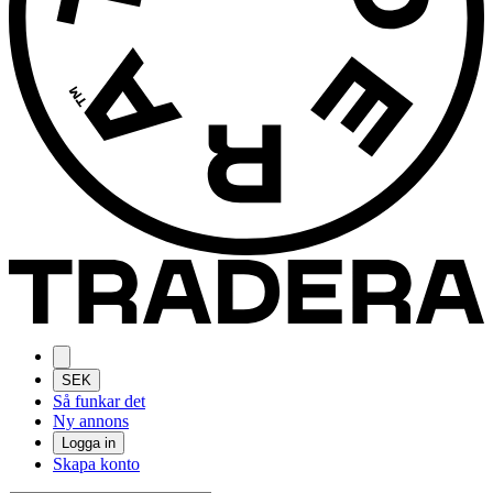
SEK
Så funkar det
Ny annons
Logga in
Skapa konto