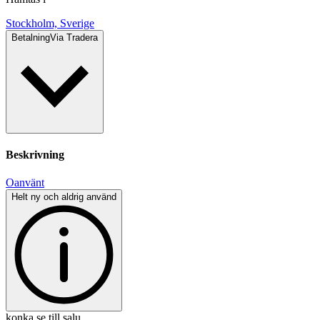
Stockholm, Sverige
Betalning
Via Tradera
Beskrivning
Oanvänt
Helt ny och aldrig använd
konka.se till salu