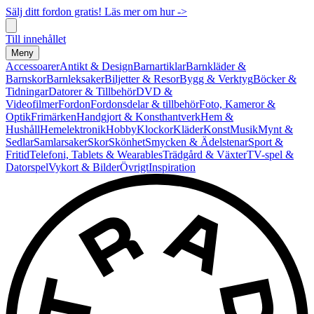
Sälj ditt fordon gratis! Läs mer om hur ->
Till innehållet
Meny
Accessoarer
Antikt & Design
Barnartiklar
Barnkläder &
Barnskor
Barnleksaker
Biljetter & Resor
Bygg & Verktyg
Böcker &
Tidningar
Datorer & Tillbehör
DVD &
Videofilmer
Fordon
Fordonsdelar & tillbehör
Foto, Kameror &
Optik
Frimärken
Handgjort & Konsthantverk
Hem &
Hushåll
Hemelektronik
Hobby
Klockor
Kläder
Konst
Musik
Mynt &
Sedlar
Samlarsaker
Skor
Skönhet
Smycken & Ädelstenar
Sport &
Fritid
Telefoni, Tablets & Wearables
Trädgård & Växter
TV-spel &
Datorspel
Vykort & Bilder
Övrigt
Inspiration