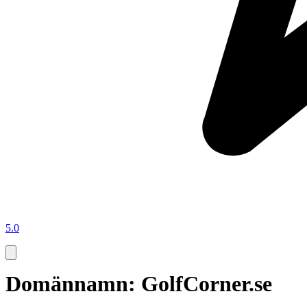
5.0
Domännamn: GolfCorner.se