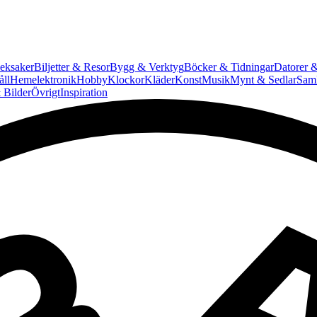
eksaker
Biljetter & Resor
Bygg & Verktyg
Böcker & Tidningar
Datorer &
ll
Hemelektronik
Hobby
Klockor
Kläder
Konst
Musik
Mynt & Sedlar
Saml
 Bilder
Övrigt
Inspiration