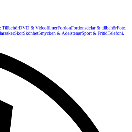
 Tillbehör
DVD & Videofilmer
Fordon
Fordonsdelar & tillbehör
Foto,
arsaker
Skor
Skönhet
Smycken & Ädelstenar
Sport & Fritid
Telefoni,