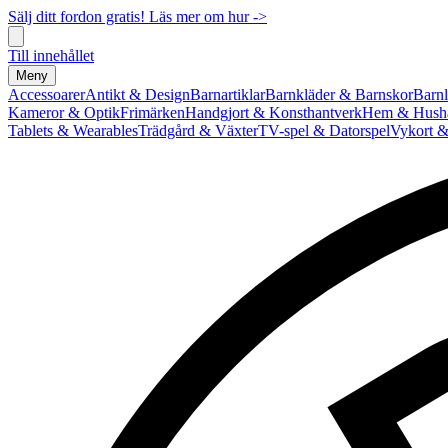
Sälj ditt fordon gratis! Läs mer om hur ->
Till innehållet
Meny
Accessoarer
Antikt & Design
Barnartiklar
Barnkläder & Barnskor
Barnl
Kameror & Optik
Frimärken
Handgjort & Konsthantverk
Hem & Hushå
Tablets & Wearables
Trädgård & Växter
TV-spel & Datorspel
Vykort &