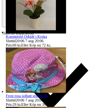
Traderas köparskydd
Konstgjord Orkidé i Kruka
Sluttid
20:06
7 aug 20:06
.
Pris:
69 kr
,
Eller Köp nu
72 kr
,
.
Frost rosa solhatt storlek 50
Sluttid
20:06
7 aug 20:06
.
Pris:
29 kr
,
Eller Köp nu
39 kr
,
.