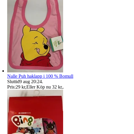
Nalle Puh haklapp i 100 % Bomull
Sluttid
9 aug 20:24
.
Pris:
29 kr
,
Eller Köp nu
32 kr
,
.