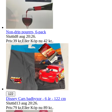
Non-drip pourers, 6-pack
Sluttid
8 aug 20:26
.
Pris:
39 kr
,
Eller Köp nu
42 kr
,
.
122
Disney Cars badbyxor - 6 år - 122 cm
Sluttid
13 aug 20:26
.
Pris:
79 kr
,
Eller Köp nu
89 kr
,
.