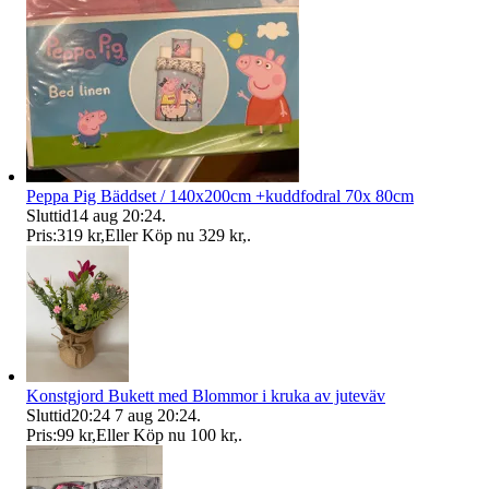
Peppa Pig Bäddset / 140x200cm +kuddfodral 70x 80cm
Sluttid
14 aug 20:24
.
Pris:
319 kr
,
Eller Köp nu
329 kr
,
.
Konstgjord Bukett med Blommor i kruka av juteväv
Sluttid
20:24
7 aug 20:24
.
Pris:
99 kr
,
Eller Köp nu
100 kr
,
.