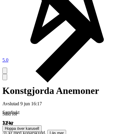
5.0
Konstgjorda Anemoner
Avslutad
9 jun 16:17
Samfrakt
Såld för
1 dag
32 kr
Hoppa över karusell
36 kr med köparskydd.
Läs mer