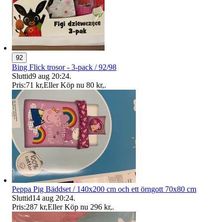
92
Bing Flick trosor - 3-pack / 92/98
Sluttid
9 aug 20:24
.
Pris:
71 kr
,
Eller Köp nu
80 kr
,
.
Peppa Pig Bäddset / 140x200 cm och ett örngott 70x80 cm
Sluttid
14 aug 20:24
.
Pris:
287 kr
,
Eller Köp nu
296 kr
,
.