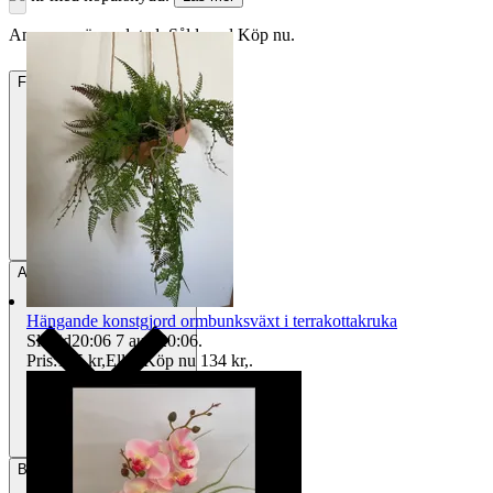
Annonsen är avslutad. Såld med Köp nu.
Frakt
22 kr Annat fraktsätt
Avhämtning
Borås, Sverige
Hängande konstgjord ormbunksväxt i terrakottakruka
Sluttid
20:06
7 aug 20:06
.
Pris:
125 kr
,
Eller Köp nu
134 kr
,
.
Betalning
Via Tradera