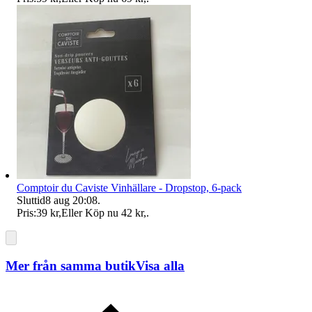
Comptoir du Caviste Vinhällare - Dropstop, 6-pack
Sluttid
8 aug 20:08
.
Pris:
39 kr
,
Eller Köp nu
42 kr
,
.
Mer från samma butik
Visa alla