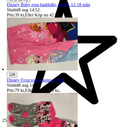
Disney Baby rosa baddräkt, storlek 12-18 mån
Sluttid
8 aug 14:52
.
Pris:
39 kr
,
Eller Köp nu
42 kr
,
.
128
Disney Frost rosa leggings / 8 år
Sluttid
8 aug 14:52
.
Pris:
79 kr
,
Eller Köp nu
89 kr
,
.
25 824 omdömen