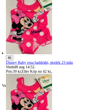
86
Disney Baby rosa baddräkt, storlek 23 mån
Sluttid
8 aug 14:52
.
Pris:
39 kr
,
Eller Köp nu
42 kr
,
.
Verifierad