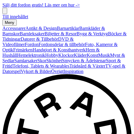
Sälj ditt fordon gratis! Läs mer om hur ->
Till innehållet
Meny
Accessoarer
Antikt & Design
Barnartiklar
Barnkläder &
Barnskor
Barnleksaker
Biljetter & Resor
Bygg & Verktyg
Böcker &
Tidningar
Datorer & Tillbehör
DVD &
Videofilmer
Fordon
Fordonsdelar & tillbehör
Foto, Kameror &
Optik
Frimärken
Handgjort & Konsthantverk
Hem &
Hushåll
Hemelektronik
Hobby
Klockor
Kläder
Konst
Musik
Mynt &
Sedlar
Samlarsaker
Skor
Skönhet
Smycken & Ädelstenar
Sport &
Fritid
Telefoni, Tablets & Wearables
Trädgård & Växter
TV-spel &
Datorspel
Vykort & Bilder
Övrigt
Inspiration