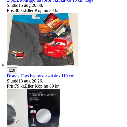
2-pack konstgjorda rosor i kruka/ ca 13 cm höga
Sluttid
15 aug 20:08
.
Pris:
30 kr
,
Eller Köp nu
34 kr
,
.
110
Disney Cars badbyxor - 4 år - 110 cm
Sluttid
13 aug 20:26
.
Pris:
79 kr
,
Eller Köp nu
89 kr
,
.