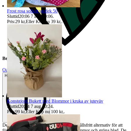
Frost rosa solhatt storlek 50
Sluttid
20:06
7 aug 20:06
.
Pris:
29 kr
,
Eller Köp nu
39 kr
,
.
Beskrivning
Oanvänt
Helt ny och aldrig använd
Konstgjord Bukett med Blommor i kruka av juteväv
Sluttid
20:24
7 aug 20:24
.
Pris:
99 kr
,
Eller Köp nu
100 kr
,
.
Dessa konstgjorda anemoner är ett underhållsfritt alternativ för att
förgylla ditt hem. Varje stjälk har flera blommor och gröna blad. De