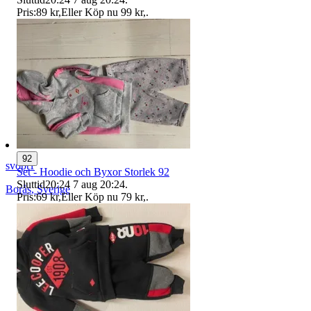
Pris:
89 kr
,
Eller Köp nu
99 kr
,
.
92
svopt1
Set - Hoodie och Byxor Storlek 92
Sluttid
20:24
7 aug 20:24
.
Borås
,
Sverige
Pris:
69 kr
,
Eller Köp nu
79 kr
,
.