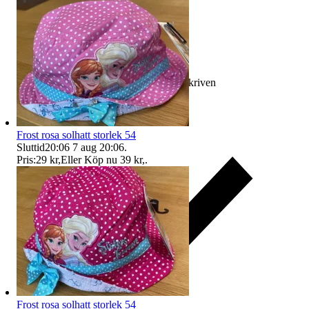
Ersättning om varan inte är som beskriven
Frost rosa solhatt storlek 54
Sluttid
20:06
7 aug 20:06
.
Pris:
29 kr
,
Eller Köp nu
39 kr
,
.
Frost rosa solhatt storlek 54