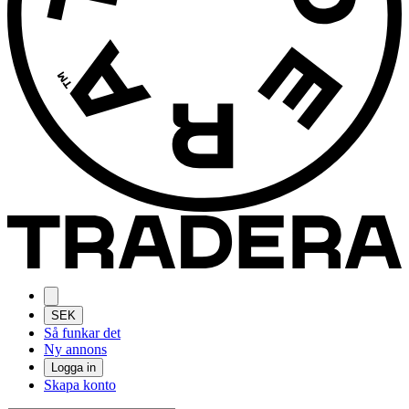
SEK
Så funkar det
Ny annons
Logga in
Skapa konto