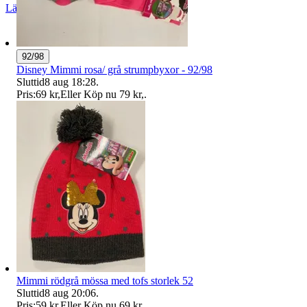
Läs omdömen
Följ
92/98
Disney Mimmi rosa/ grå strumpbyxor - 92/98
Sluttid
8 aug 18:28
.
Pris:
69 kr
,
Eller Köp nu
79 kr
,
.
Mimmi rödgrå mössa med tofs storlek 52
Sluttid
8 aug 20:06
.
Pris:
59 kr
,
Eller Köp nu
69 kr
,
.