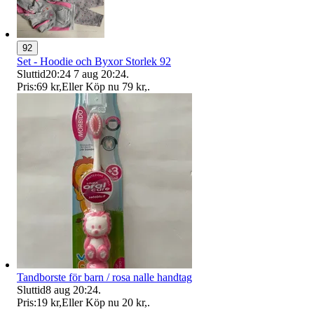
92
Set - Hoodie och Byxor Storlek 92
Sluttid
20:24
7 aug 20:24
.
Pris:
69 kr
,
Eller Köp nu
79 kr
,
.
Tandborste för barn / rosa nalle handtag
Sluttid
8 aug 20:24
.
Pris:
19 kr
,
Eller Köp nu
20 kr
,
.