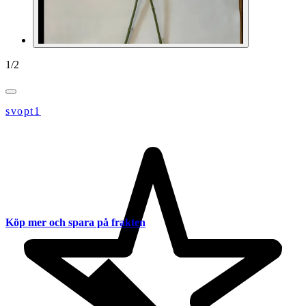
1
/
2
svopt1
Köp mer och spara på frakten