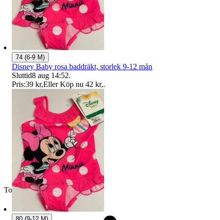
74 (6-9 M)
Disney Baby rosa baddräkt, storlek 9-12 mån
Sluttid
8 aug 14:52
.
Pris:
39 kr
,
Eller Köp nu
42 kr
,
.
Toppsäljare
80 (9-12 M)