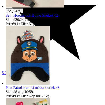
62 (2-4 M)
Set - Hoodie och Byxor Storkek 62
Sluttid
20:24
7 aug 20:24
.
Pris:
69 kr
,
Eller Köp nu
79 kr
,
.
5.0
Paw Patrol brunblå mössa storlek 48
Sluttid
8 aug 10:58
.
Pris:
49 kr
,
Eller Köp nu
59 kr
,
.