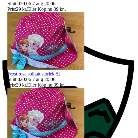
Sluttid
20:06
7 aug 20:06
.
Pris:
29 kr
,
Eller Köp nu
39 kr
,
.
Ersättning om du inte får din vara
Frost rosa solhatt storlek 52
Sluttid
20:06
7 aug 20:06
.
Pris:
29 kr
,
Eller Köp nu
39 kr
,
.