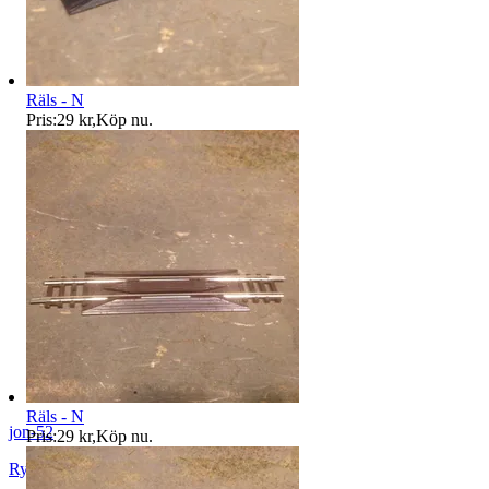
Räls - N
Pris:
29 kr
,
Köp nu
.
Räls - N
jon-52
Pris:
29 kr
,
Köp nu
.
Rydaholm
,
Sverige