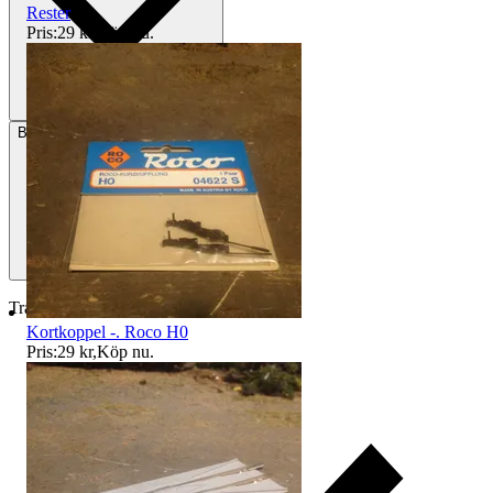
Rester
Pris:
29 kr
,
Köp nu
.
Betalning
Via Tradera
Traderas köparskydd
Kortkoppel -. Roco H0
Pris:
29 kr
,
Köp nu
.