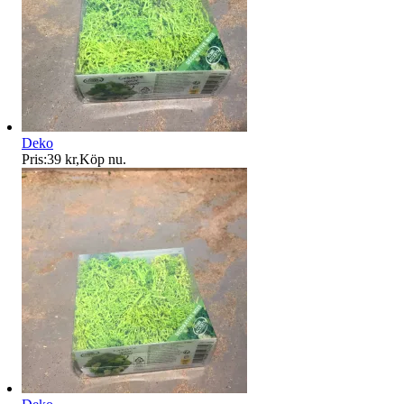
Deko
Pris:
39 kr
,
Köp nu
.