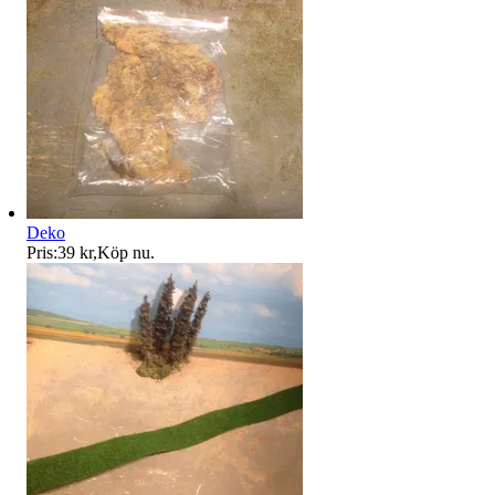
Deko
Pris:
39 kr
,
Köp nu
.