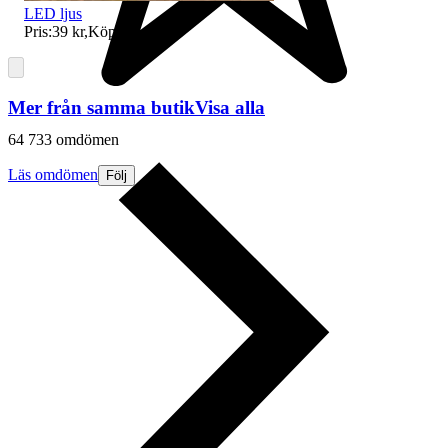
LED ljus
Pris:
39 kr
,
Köp nu
.
Mer från samma butik
Visa alla
64 733 omdömen
Läs omdömen
Följ