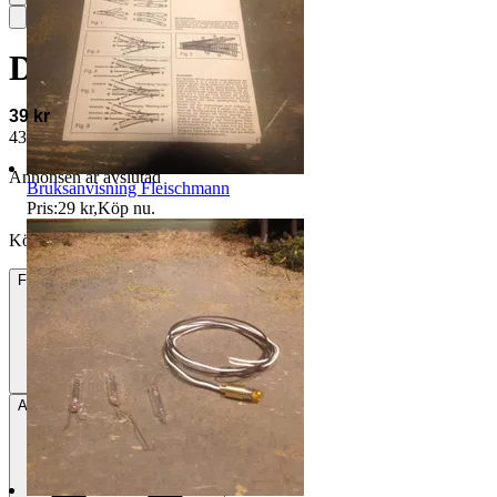
Deko - N
39 kr
43 kr med köparskydd.
Läs mer
Annonsen är avslutad
Bruksanvisning Fleischmann
Pris:
29 kr
,
Köp nu
.
Köpförfrågan är tyvärr inte tillgänglig.
Frakt
Från 22 kr
Avhämtning
Rydaholm, Sverige