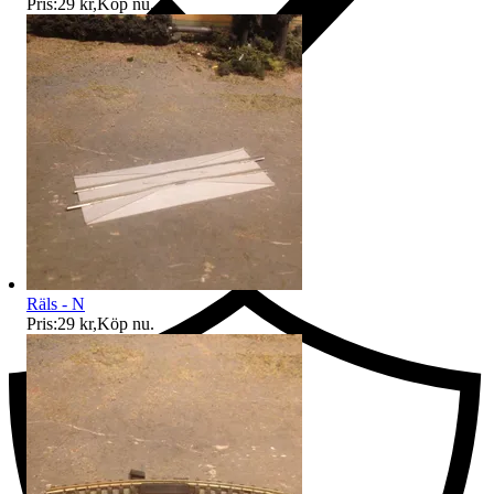
Pris:
29 kr
,
Köp nu
.
Ersättning om du inte får din vara
Räls - N
Pris:
29 kr
,
Köp nu
.