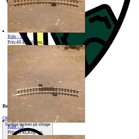
Räls - N
Pris:
49 kr
,
Köp nu
.
Beskrivning
Okej använt skick
Synliga tecken på slitage
Räls - N
Pris:
49 kr
,
Köp nu
.