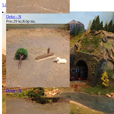
5.0
Deko - N
Pris:
29 kr
,
Köp nu
.
Deko - N
Pris:
29 kr
,
Köp nu
.