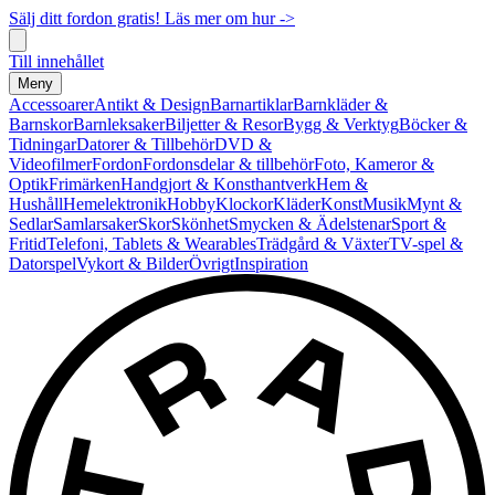
Sälj ditt fordon gratis! Läs mer om hur ->
Till innehållet
Meny
Accessoarer
Antikt & Design
Barnartiklar
Barnkläder &
Barnskor
Barnleksaker
Biljetter & Resor
Bygg & Verktyg
Böcker &
Tidningar
Datorer & Tillbehör
DVD &
Videofilmer
Fordon
Fordonsdelar & tillbehör
Foto, Kameror &
Optik
Frimärken
Handgjort & Konsthantverk
Hem &
Hushåll
Hemelektronik
Hobby
Klockor
Kläder
Konst
Musik
Mynt &
Sedlar
Samlarsaker
Skor
Skönhet
Smycken & Ädelstenar
Sport &
Fritid
Telefoni, Tablets & Wearables
Trädgård & Växter
TV-spel &
Datorspel
Vykort & Bilder
Övrigt
Inspiration