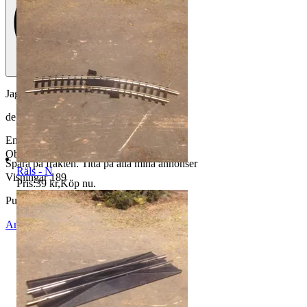
Jag säljer:
deko
Enligt bild(er).
Objektnr
722 509 415
Spara på frakten. Titta på alla mina annonser
Räls - N
Visningar
189
Pris:
39 kr
,
Köp nu
.
Publicerad
19 mar 11:11
Anmäl
Sälj liknande