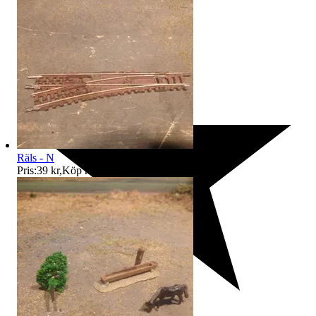
Räls - N
Pris:
39 kr
,
Köp nu
.