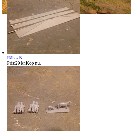
Räls - N
Pris:
29 kr
,
Köp nu
.