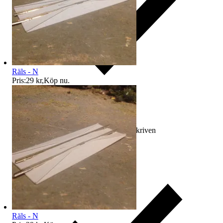
Räls - N
Pris:
29 kr
,
Köp nu
.
Ersättning om varan inte är som beskriven
Räls - N