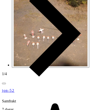
1
/
4
jon-52
Samfrakt
7 dagar