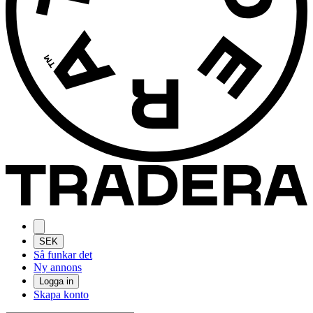
SEK
Så funkar det
Ny annons
Logga in
Skapa konto