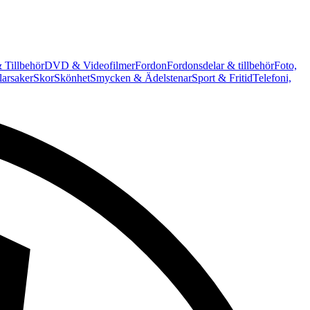
 Tillbehör
DVD & Videofilmer
Fordon
Fordonsdelar & tillbehör
Foto,
arsaker
Skor
Skönhet
Smycken & Ädelstenar
Sport & Fritid
Telefoni,