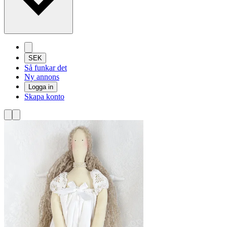
SEK
Så funkar det
Ny annons
Logga in
Skapa konto