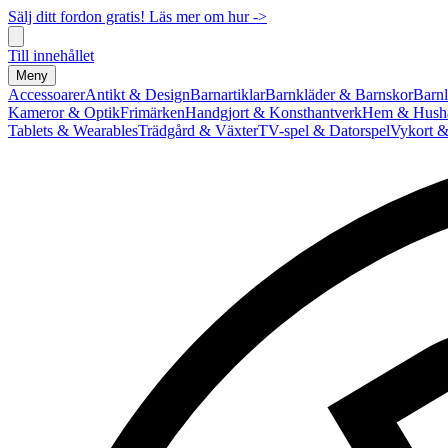
Sälj ditt fordon gratis! Läs mer om hur ->
Till innehållet
Meny
Accessoarer
Antikt & Design
Barnartiklar
Barnkläder & Barnskor
Barnl
Kameror & Optik
Frimärken
Handgjort & Konsthantverk
Hem & Hushå
Tablets & Wearables
Trädgård & Växter
TV-spel & Datorspel
Vykort &