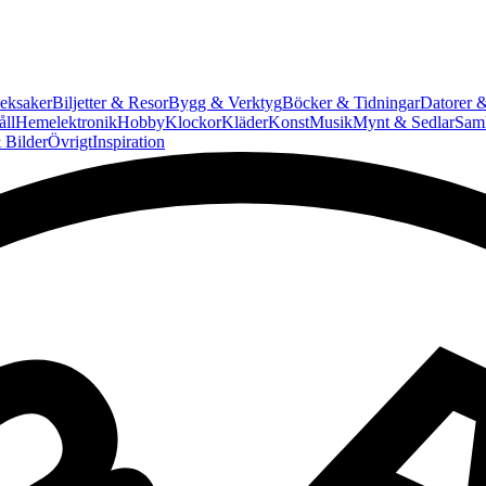
eksaker
Biljetter & Resor
Bygg & Verktyg
Böcker & Tidningar
Datorer &
ll
Hemelektronik
Hobby
Klockor
Kläder
Konst
Musik
Mynt & Sedlar
Saml
 Bilder
Övrigt
Inspiration