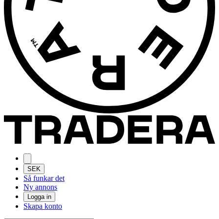
SEK
Så funkar det
Ny annons
Logga in
Skapa konto