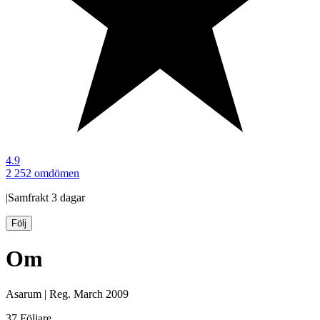
4.9
2 252 omdömen
|
Samfrakt
3 dagar
Följ
Om
Asarum
|
Reg.
March 2009
37
Följare