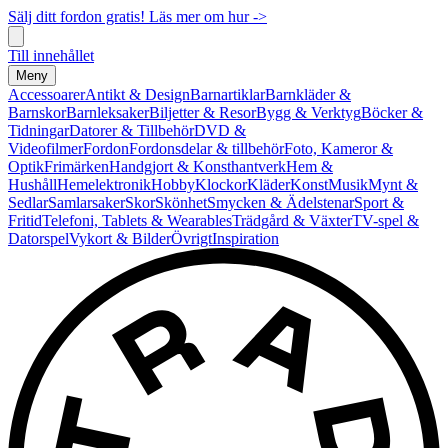
Sälj ditt fordon gratis! Läs mer om hur ->
Till innehållet
Meny
Accessoarer
Antikt & Design
Barnartiklar
Barnkläder &
Barnskor
Barnleksaker
Biljetter & Resor
Bygg & Verktyg
Böcker &
Tidningar
Datorer & Tillbehör
DVD &
Videofilmer
Fordon
Fordonsdelar & tillbehör
Foto, Kameror &
Optik
Frimärken
Handgjort & Konsthantverk
Hem &
Hushåll
Hemelektronik
Hobby
Klockor
Kläder
Konst
Musik
Mynt &
Sedlar
Samlarsaker
Skor
Skönhet
Smycken & Ädelstenar
Sport &
Fritid
Telefoni, Tablets & Wearables
Trädgård & Växter
TV-spel &
Datorspel
Vykort & Bilder
Övrigt
Inspiration