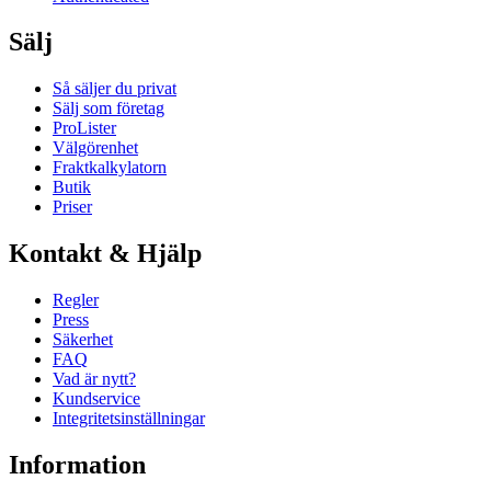
Sälj
Så säljer du privat
Sälj som företag
ProLister
Välgörenhet
Fraktkalkylatorn
Butik
Priser
Kontakt & Hjälp
Regler
Press
Säkerhet
FAQ
Vad är nytt?
Kundservice
Integritetsinställningar
Information