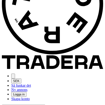
SEK
Så funkar det
Ny annons
Logga in
Skapa konto