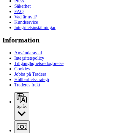
Press
Säkerhet
FAQ
Vad är nytt?
Kundservice
Integritetsinställningar
Information
Användaravtal
Integritetspolicy
Tillgänglighetsredogörelse
Cookies
Jobba på Tradera
Hållbarhetsstrategi
Traderas frakt
Språk