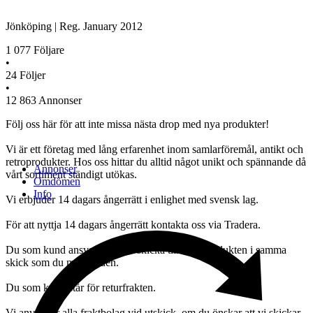
Jönköping
|
Reg.
January 2012
1 077
Följare
•
24
Följer
•
12 863
Annonser
Följ oss här för att inte missa nästa drop med nya produkter!
Vi är ett företag med lång erfarenhet inom samlarföremål, antikt och
retroprodukter. Hos oss hittar du alltid något unikt och spännande då
Annonser
vårt sortiment ständigt utökas.
Omdömen
Info
Vi erbjuder 14 dagars ångerrätt i enlighet med svensk lag.
För att nyttja 14 dagars ångerrätt kontakta oss via Tradera.
Du som kund ansvarar för att skicka tillbaka produkten i samma
skick som du mottog den.
Du som kund står för returfrakten.
Vi använder alla fraktbolag vid utskick, om du önskar att vi skickar