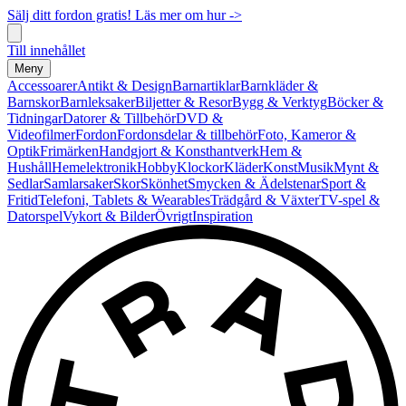
Sälj ditt fordon gratis! Läs mer om hur ->
Till innehållet
Meny
Accessoarer
Antikt & Design
Barnartiklar
Barnkläder &
Barnskor
Barnleksaker
Biljetter & Resor
Bygg & Verktyg
Böcker &
Tidningar
Datorer & Tillbehör
DVD &
Videofilmer
Fordon
Fordonsdelar & tillbehör
Foto, Kameror &
Optik
Frimärken
Handgjort & Konsthantverk
Hem &
Hushåll
Hemelektronik
Hobby
Klockor
Kläder
Konst
Musik
Mynt &
Sedlar
Samlarsaker
Skor
Skönhet
Smycken & Ädelstenar
Sport &
Fritid
Telefoni, Tablets & Wearables
Trädgård & Växter
TV-spel &
Datorspel
Vykort & Bilder
Övrigt
Inspiration