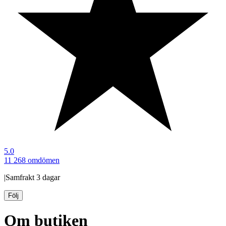
5.0
11 268 omdömen
|
Samfrakt
3 dagar
Följ
Om butiken