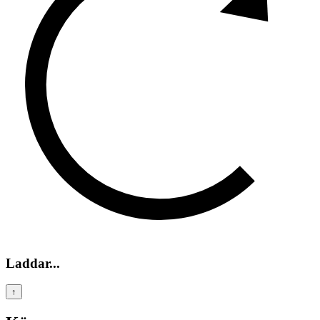
Laddar...
↑