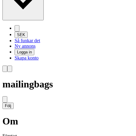
SEK
Så funkar det
Ny annons
Logga in
Skapa konto
mailingbags
Följ
Om
Företag