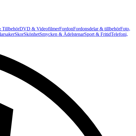
 Tillbehör
DVD & Videofilmer
Fordon
Fordonsdelar & tillbehör
Foto,
arsaker
Skor
Skönhet
Smycken & Ädelstenar
Sport & Fritid
Telefoni,