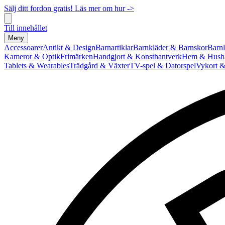
Sälj ditt fordon gratis! Läs mer om hur ->
Till innehållet
Meny
Accessoarer
Antikt & Design
Barnartiklar
Barnkläder & Barnskor
Barnl
Kameror & Optik
Frimärken
Handgjort & Konsthantverk
Hem & Hushå
Tablets & Wearables
Trädgård & Växter
TV-spel & Datorspel
Vykort &