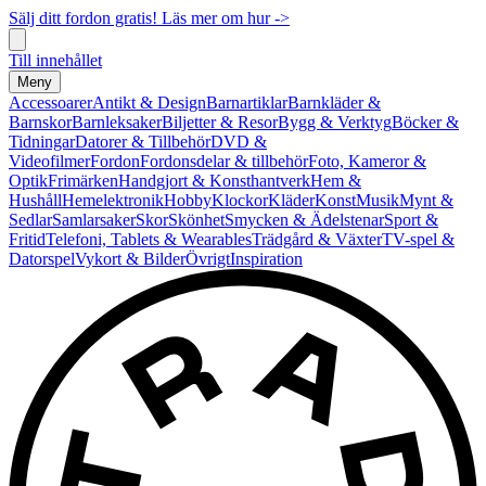
Sälj ditt fordon gratis! Läs mer om hur ->
Till innehållet
Meny
Accessoarer
Antikt & Design
Barnartiklar
Barnkläder &
Barnskor
Barnleksaker
Biljetter & Resor
Bygg & Verktyg
Böcker &
Tidningar
Datorer & Tillbehör
DVD &
Videofilmer
Fordon
Fordonsdelar & tillbehör
Foto, Kameror &
Optik
Frimärken
Handgjort & Konsthantverk
Hem &
Hushåll
Hemelektronik
Hobby
Klockor
Kläder
Konst
Musik
Mynt &
Sedlar
Samlarsaker
Skor
Skönhet
Smycken & Ädelstenar
Sport &
Fritid
Telefoni, Tablets & Wearables
Trädgård & Växter
TV-spel &
Datorspel
Vykort & Bilder
Övrigt
Inspiration