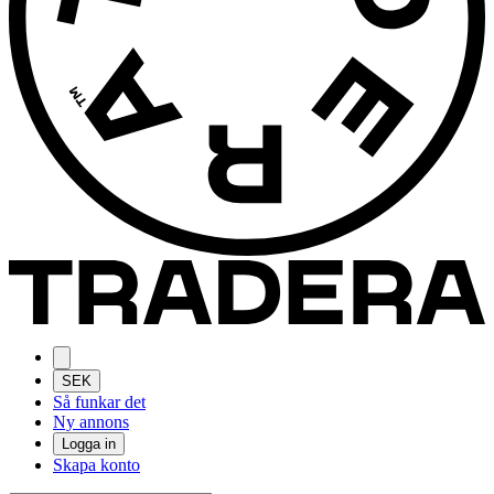
SEK
Så funkar det
Ny annons
Logga in
Skapa konto