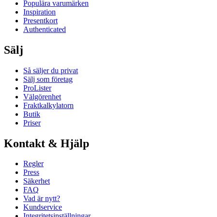
Populära varumärken
Inspiration
Presentkort
Authenticated
Sälj
Så säljer du privat
Sälj som företag
ProLister
Välgörenhet
Fraktkalkylatorn
Butik
Priser
Kontakt & Hjälp
Regler
Press
Säkerhet
FAQ
Vad är nytt?
Kundservice
Integritetsinställningar