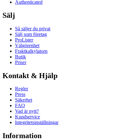
Authenticated
Sälj
Så säljer du privat
Sälj som företag
ProLister
Välgörenhet
Fraktkalkylatorn
Butik
Priser
Kontakt & Hjälp
Regler
Press
Säkerhet
FAQ
Vad är nytt?
Kundservice
Integritetsinställningar
Information