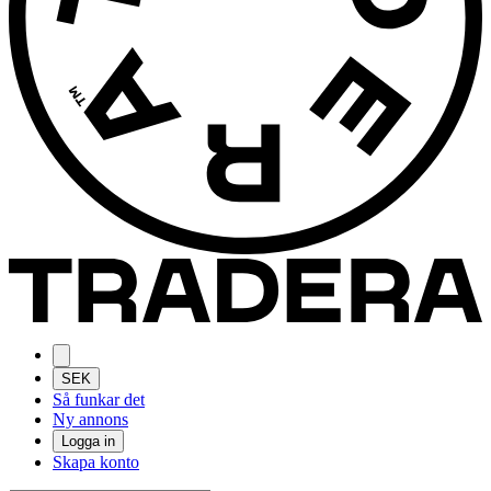
SEK
Så funkar det
Ny annons
Logga in
Skapa konto