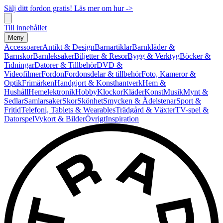
Sälj ditt fordon gratis! Läs mer om hur ->
Till innehållet
Meny
Accessoarer
Antikt & Design
Barnartiklar
Barnkläder &
Barnskor
Barnleksaker
Biljetter & Resor
Bygg & Verktyg
Böcker &
Tidningar
Datorer & Tillbehör
DVD &
Videofilmer
Fordon
Fordonsdelar & tillbehör
Foto, Kameror &
Optik
Frimärken
Handgjort & Konsthantverk
Hem &
Hushåll
Hemelektronik
Hobby
Klockor
Kläder
Konst
Musik
Mynt &
Sedlar
Samlarsaker
Skor
Skönhet
Smycken & Ädelstenar
Sport &
Fritid
Telefoni, Tablets & Wearables
Trädgård & Växter
TV-spel &
Datorspel
Vykort & Bilder
Övrigt
Inspiration