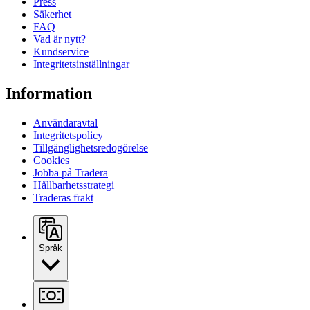
Press
Säkerhet
FAQ
Vad är nytt?
Kundservice
Integritetsinställningar
Information
Användaravtal
Integritetspolicy
Tillgänglighetsredogörelse
Cookies
Jobba på Tradera
Hållbarhetsstrategi
Traderas frakt
Språk