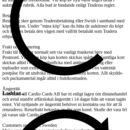
auktionens rubrik. Alla bud är bindande enligt Traderas regler.
Betalning
Betalning sker genom Traderabetalning eller Swish i samband med
köpt auktion. Under "mina köp" kan du hitta de auktioner du köpt
och således betala den vägen med valfritt betalsätt som Tradera
erbjuder.
Frakt och paketering
Frakt till dig sker normalt sett via vanligt frankerat brev med
Postnord. Vid större köp kan korten skickas spårbart. Samtliga kort
skickas alltid i en mjuk plastficka med antingen kartong eller
toploader som extra skydd. Dessutom skickas de i en vattentät
postpåse för att undvika fukt som kan förstöra korten. Allt skydds-
och packamaterial ingår alltid i fraktkostnaden.
Ångerrätt
Laddar...
Som kund till Cardio Cards AB har ni enligt lagen om distanshandel
och avtal utanför affärslokal ångerrätt i 14 dagar från att varan tagits
emot. Vid nyttjande av ångerrätt behöver ni kontakta oss för att få
returadress. Returfrakt bekostas av dig som kund. Skulle det vara fel
på varan står Cardio Cards AB för returfrakten.
Customers outside of Sweden