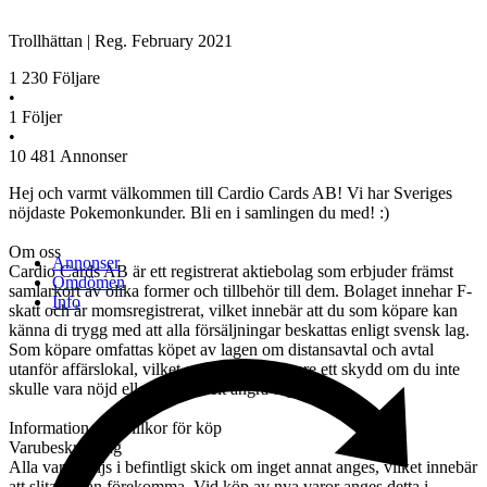
Trollhättan
|
Reg.
February 2021
1 230
Följare
•
1
Följer
•
10 481
Annonser
Hej och varmt välkommen till Cardio Cards AB! Vi har Sveriges
nöjdaste Pokemonkunder. Bli en i samlingen du med! :)
Om oss
Annonser
Cardio Cards AB är ett registrerat aktiebolag som erbjuder främst
Omdömen
samlarkort av olika former och tillbehör till dem. Bolaget innehar F-
Info
skatt och är momsregistrerat, vilket innebär att du som köpare kan
känna di trygg med att alla försäljningar beskattas enligt svensk lag.
Som köpare omfattas köpet av lagen om distansavtal och avtal
utanför affärslokal, vilket ger dig som köpare ett skydd om du inte
skulle vara nöjd eller helt enkelt ångra dig.
Information och villkor för köp
Varubeskrivning
Alla varor säljs i befintligt skick om inget annat anges, vilket innebär
att slitage kan förekomma. Vid köp av nya varor anges detta i