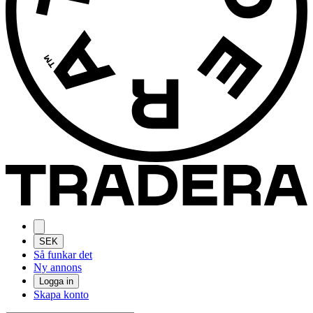
SEK
Så funkar det
Ny annons
Logga in
Skapa konto