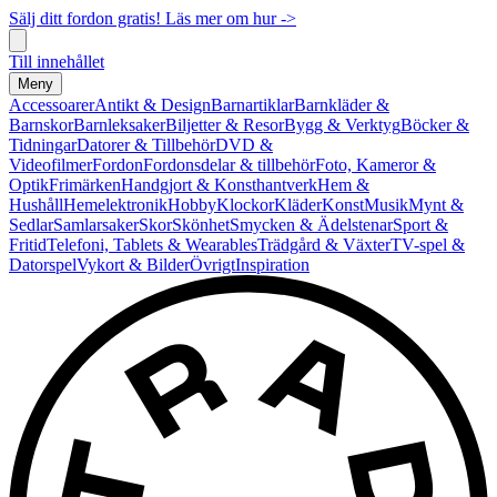
Sälj ditt fordon gratis! Läs mer om hur ->
Till innehållet
Meny
Accessoarer
Antikt & Design
Barnartiklar
Barnkläder &
Barnskor
Barnleksaker
Biljetter & Resor
Bygg & Verktyg
Böcker &
Tidningar
Datorer & Tillbehör
DVD &
Videofilmer
Fordon
Fordonsdelar & tillbehör
Foto, Kameror &
Optik
Frimärken
Handgjort & Konsthantverk
Hem &
Hushåll
Hemelektronik
Hobby
Klockor
Kläder
Konst
Musik
Mynt &
Sedlar
Samlarsaker
Skor
Skönhet
Smycken & Ädelstenar
Sport &
Fritid
Telefoni, Tablets & Wearables
Trädgård & Växter
TV-spel &
Datorspel
Vykort & Bilder
Övrigt
Inspiration