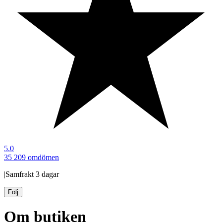
5.0
35 209 omdömen
|
Samfrakt
3 dagar
Följ
Om butiken