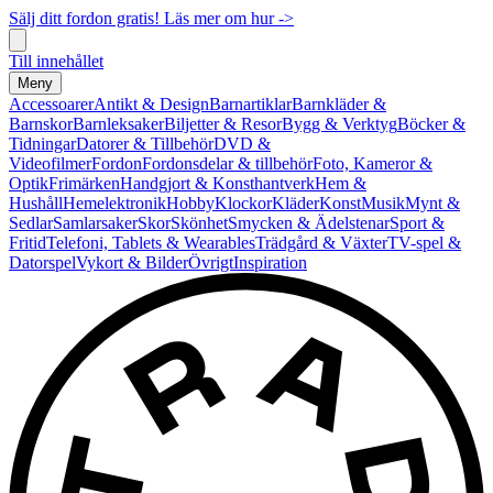
Sälj ditt fordon gratis! Läs mer om hur ->
Till innehållet
Meny
Accessoarer
Antikt & Design
Barnartiklar
Barnkläder &
Barnskor
Barnleksaker
Biljetter & Resor
Bygg & Verktyg
Böcker &
Tidningar
Datorer & Tillbehör
DVD &
Videofilmer
Fordon
Fordonsdelar & tillbehör
Foto, Kameror &
Optik
Frimärken
Handgjort & Konsthantverk
Hem &
Hushåll
Hemelektronik
Hobby
Klockor
Kläder
Konst
Musik
Mynt &
Sedlar
Samlarsaker
Skor
Skönhet
Smycken & Ädelstenar
Sport &
Fritid
Telefoni, Tablets & Wearables
Trädgård & Växter
TV-spel &
Datorspel
Vykort & Bilder
Övrigt
Inspiration