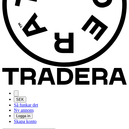
SEK
Så funkar det
Ny annons
Logga in
Skapa konto