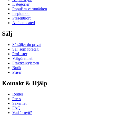
Kategorier
Populära varumärken
Inspiration
Presentkort
Authenticated
Sälj
Så säljer du privat
Sälj som företag
ProLister
Välgörenhet
Fraktkalkylatorn
Butik
Priser
Kontakt & Hjälp
Regler
Press
Säkerhet
FAQ
Vad är nytt?