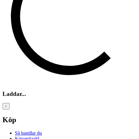
Laddar...
↑
Köp
Så handlar du
Köparskydd