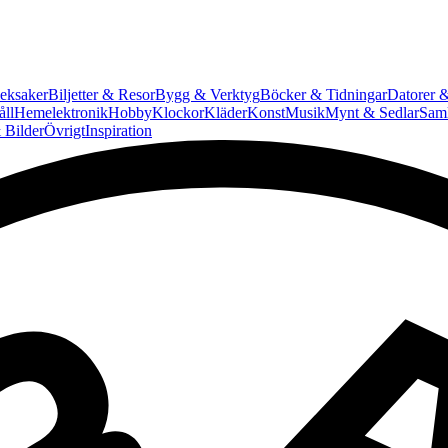
eksaker
Biljetter & Resor
Bygg & Verktyg
Böcker & Tidningar
Datorer &
ll
Hemelektronik
Hobby
Klockor
Kläder
Konst
Musik
Mynt & Sedlar
Saml
 Bilder
Övrigt
Inspiration