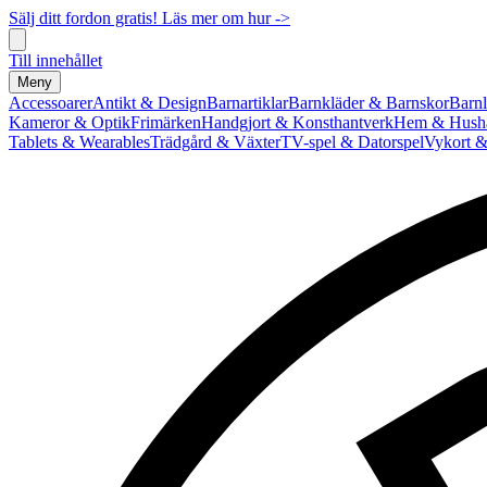
Sälj ditt fordon gratis! Läs mer om hur ->
Till innehållet
Meny
Accessoarer
Antikt & Design
Barnartiklar
Barnkläder & Barnskor
Barnl
Kameror & Optik
Frimärken
Handgjort & Konsthantverk
Hem & Hushå
Tablets & Wearables
Trädgård & Växter
TV-spel & Datorspel
Vykort &