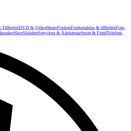
 Tillbehör
DVD & Videofilmer
Fordon
Fordonsdelar & tillbehör
Foto,
arsaker
Skor
Skönhet
Smycken & Ädelstenar
Sport & Fritid
Telefoni,