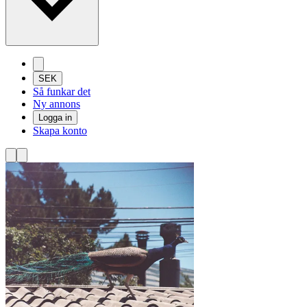
SEK
Så funkar det
Ny annons
Logga in
Skapa konto