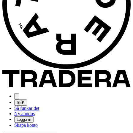
SEK
Så funkar det
Ny annons
Logga in
Skapa konto