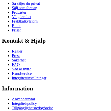
Så säljer du privat
Sälj som företag
ProLister
Välgörenhet
Fraktkalkylatorn
Butik
Priser
Kontakt & Hjälp
Regler
Press
Säkerhet
FAQ
Vad är nytt?
Kundservice
Integritetsinställningar
Information
Användaravtal
Integritetspolicy
Tillgänglighetsredogörelse