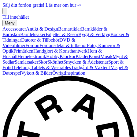
Sälj ditt fordon gratis! Läs mer om hur ->
Till innehållet
Meny
Accessoarer
Antikt & Design
Barnartiklar
Barnkläder &
Barnskor
Barnleksaker
Biljetter & Resor
Bygg & Verktyg
Böcker &
Tidningar
Datorer & Tillbehör
DVD &
Videofilmer
Fordon
Fordonsdelar & tillbehör
Foto, Kameror &
Optik
Frimärken
Handgjort & Konsthantverk
Hem &
Hushåll
Hemelektronik
Hobby
Klockor
Kläder
Konst
Musik
Mynt &
Sedlar
Samlarsaker
Skor
Skönhet
Smycken & Ädelstenar
Sport &
Fritid
Telefoni, Tablets & Wearables
Trädgård & Växter
TV-spel &
Datorspel
Vykort & Bilder
Övrigt
Inspiration