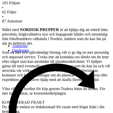
105
Följare
•
62
Följer
•
87
Annonser
Målet med
NORDISK PREPPER
är att hjälpa dig att enkelt hitta
prisvärda, högkvalitativa nya och begagnade kläder och utrustning
från friluftsmärken välkända i Norden, märken som du kan lita på
när du behöver det.
Annonser
Omdömen
Som ett litet och självständigt företag vill vi ge dig en mer personlig
och anpassad service. Tveka inte att kontakta oss direkt om du letar
efter något som kan användas till utomhusaktiviteter. Vi hjälper
gärna till med eventuella specialbeställningar som du kan ha och vill
utveckla vår verksamhet även för företagskunder, föreningar,
komuner och helhetslösningar om du planerar en speciell resa eller
expedition och behöver hjälp med att skaffa föremål eller råd.
Våra villkor i korthet för köp genom Tradera hittar du nedan. För
mer information, se konsumentköplagen.
KOMBINERAD FRAKT
Du betalar endast en fraktkostnad för varan med högst frakt i din
beställning.