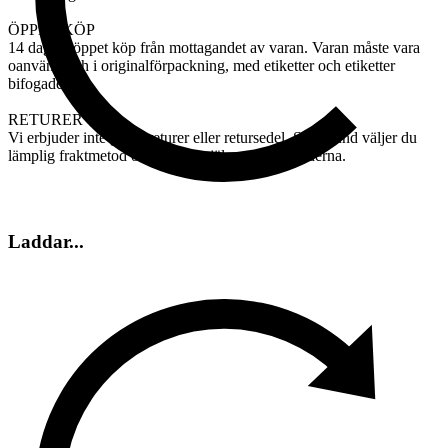
ÖPPET KÖP
14 dagars öppet köp från mottagandet av varan. Varan måste vara
oanvänd och i originalförpackning, med etiketter och etiketter
bifogade.
RETURER
Vi erbjuder inte gratis returer eller retursedel. Som kund väljer du
lämplig fraktmetod och betalar själv returkostnaderna.
Laddar...