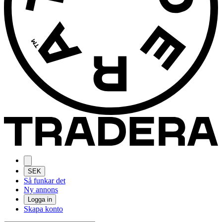
SEK
Så funkar det
Ny annons
Logga in
Skapa konto