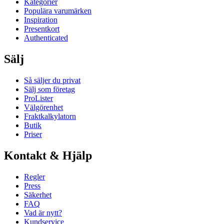
Kategorier
Populära varumärken
Inspiration
Presentkort
Authenticated
Sälj
Så säljer du privat
Sälj som företag
ProLister
Välgörenhet
Fraktkalkylatorn
Butik
Priser
Kontakt & Hjälp
Regler
Press
Säkerhet
FAQ
Vad är nytt?
Kundservice