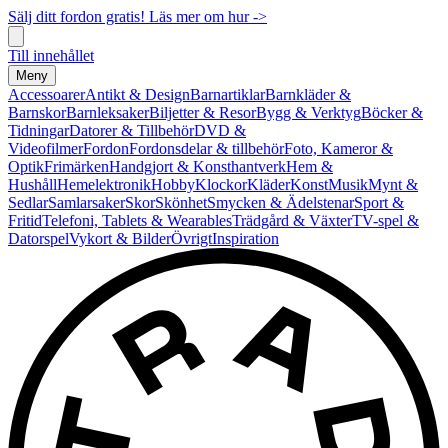
Sälj ditt fordon gratis! Läs mer om hur ->
Till innehållet
Meny
Accessoarer
Antikt & Design
Barnartiklar
Barnkläder &
Barnskor
Barnleksaker
Biljetter & Resor
Bygg & Verktyg
Böcker &
Tidningar
Datorer & Tillbehör
DVD &
Videofilmer
Fordon
Fordonsdelar & tillbehör
Foto, Kameror &
Optik
Frimärken
Handgjort & Konsthantverk
Hem &
Hushåll
Hemelektronik
Hobby
Klockor
Kläder
Konst
Musik
Mynt &
Sedlar
Samlarsaker
Skor
Skönhet
Smycken & Ädelstenar
Sport &
Fritid
Telefoni, Tablets & Wearables
Trädgård & Växter
TV-spel &
Datorspel
Vykort & Bilder
Övrigt
Inspiration