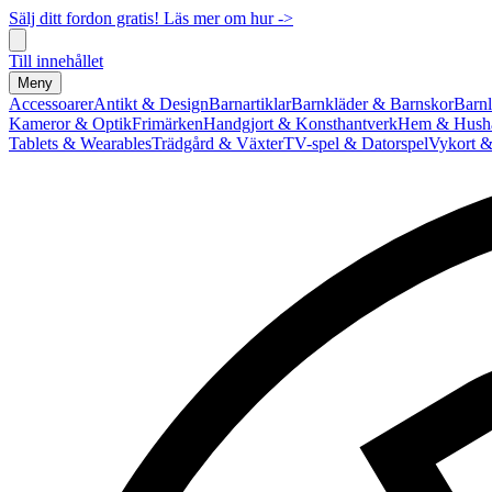
Sälj ditt fordon gratis! Läs mer om hur ->
Till innehållet
Meny
Accessoarer
Antikt & Design
Barnartiklar
Barnkläder & Barnskor
Barnl
Kameror & Optik
Frimärken
Handgjort & Konsthantverk
Hem & Hushå
Tablets & Wearables
Trädgård & Växter
TV-spel & Datorspel
Vykort &