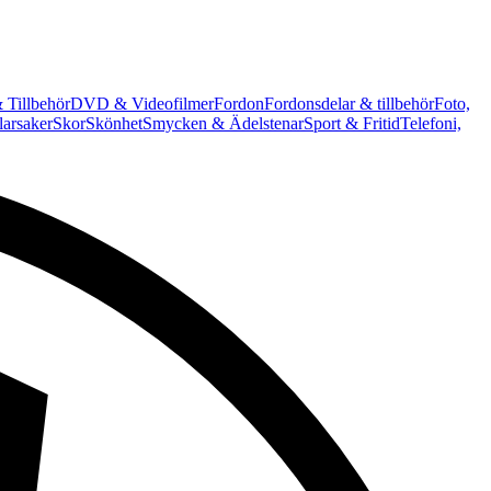
 Tillbehör
DVD & Videofilmer
Fordon
Fordonsdelar & tillbehör
Foto,
arsaker
Skor
Skönhet
Smycken & Ädelstenar
Sport & Fritid
Telefoni,