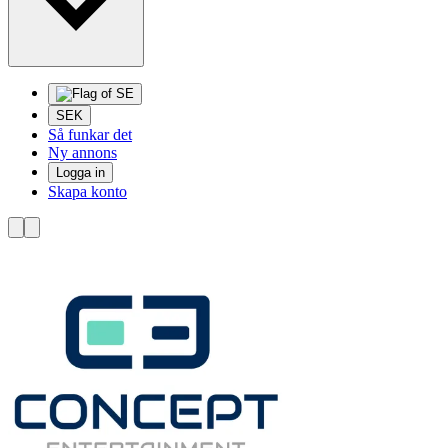
SEK
Så funkar det
Ny annons
Logga in
Skapa konto