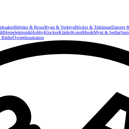
eksaker
Biljetter & Resor
Bygg & Verktyg
Böcker & Tidningar
Datorer &
ll
Hemelektronik
Hobby
Klockor
Kläder
Konst
Musik
Mynt & Sedlar
Saml
 Bilder
Övrigt
Inspiration