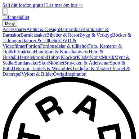
Sälj ditt fordon gratis! Läs mer om hur ->
Till innehållet
Meny
Accessoarer
Antikt & Design
Barnartiklar
Barnkläder &
Barnskor
Barnleksaker
Biljetter & Resor
Bygg & Verktyg
Böcker &
Tidningar
Datorer & Tillbehör
DVD &
Videofilmer
Fordon
Fordonsdelar & tillbehör
Foto, Kameror &
Optik
Frimärken
Handgjort & Konsthantverk
Hem &
Hushåll
Hemelektronik
Hobby
Klockor
Kläder
Konst
Musik
Mynt &
Sedlar
Samlarsaker
Skor
Skönhet
Smycken & Ädelstenar
Sport &
Fritid
Telefoni, Tablets & Wearables
Trädgård & Växter
TV-spel &
Datorspel
Vykort & Bilder
Övrigt
Inspiration