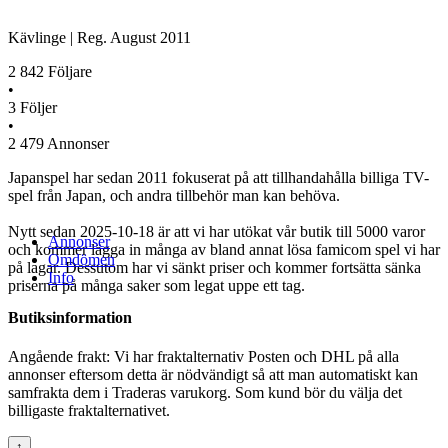
Kävlinge
|
Reg.
August 2011
2 842
Följare
•
3
Följer
•
2 479
Annonser
Japanspel har sedan 2011 fokuserat på att tillhandahålla billiga TV-
spel från Japan, och andra tillbehör man kan behöva.
Nytt sedan 2025-10-18 är att vi har utökat vår butik till 5000 varor
Annonser
och kommer lägga in många av bland annat lösa famicom spel vi har
Omdömen
på lagar. Dessutom har vi sänkt priser och kommer fortsätta sänka
Info
priserna på många saker som legat uppe ett tag.
Butiksinformation
Angående frakt: Vi har fraktalternativ Posten och DHL på alla
annonser eftersom detta är nödvändigt så att man automatiskt kan
samfrakta dem i Traderas varukorg. Som kund bör du välja det
billigaste fraktalternativet.
↑