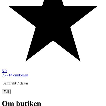
5.0
75 714 omdömen
|
Samfrakt
7 dagar
Följ
Om butiken