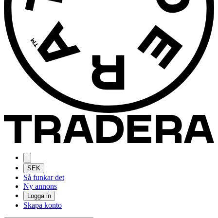
SEK
Så funkar det
Ny annons
Logga in
Skapa konto