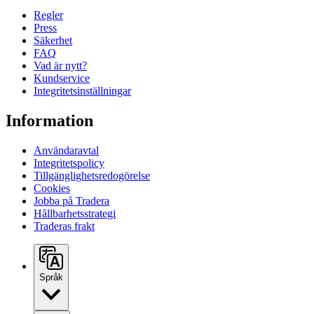
Regler
Press
Säkerhet
FAQ
Vad är nytt?
Kundservice
Integritetsinställningar
Information
Användaravtal
Integritetspolicy
Tillgänglighetsredogörelse
Cookies
Jobba på Tradera
Hållbarhetsstrategi
Traderas frakt
Språk