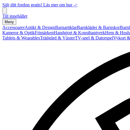
Sälj ditt fordon gratis! Läs mer om hur ->
Till innehållet
Meny
Accessoarer
Antikt & Design
Barnartiklar
Barnkläder & Barnskor
Barnl
Kameror & Optik
Frimärken
Handgjort & Konsthantverk
Hem & Hushå
Tablets & Wearables
Trädgård & Växter
TV-spel & Datorspel
Vykort &