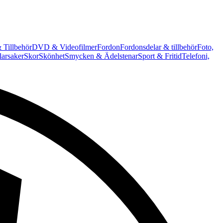
 Tillbehör
DVD & Videofilmer
Fordon
Fordonsdelar & tillbehör
Foto,
arsaker
Skor
Skönhet
Smycken & Ädelstenar
Sport & Fritid
Telefoni,