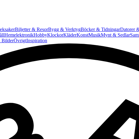
eksaker
Biljetter & Resor
Bygg & Verktyg
Böcker & Tidningar
Datorer &
ll
Hemelektronik
Hobby
Klockor
Kläder
Konst
Musik
Mynt & Sedlar
Saml
 Bilder
Övrigt
Inspiration