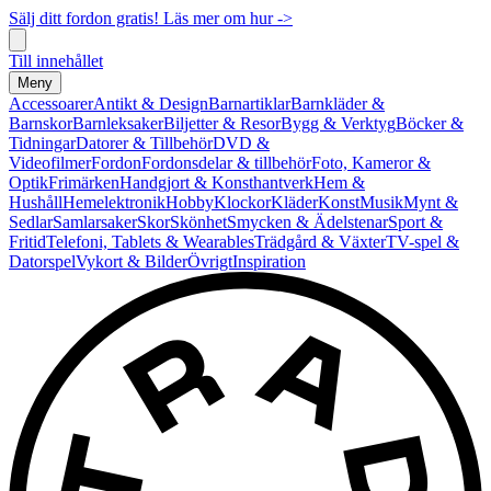
Sälj ditt fordon gratis! Läs mer om hur ->
Till innehållet
Meny
Accessoarer
Antikt & Design
Barnartiklar
Barnkläder &
Barnskor
Barnleksaker
Biljetter & Resor
Bygg & Verktyg
Böcker &
Tidningar
Datorer & Tillbehör
DVD &
Videofilmer
Fordon
Fordonsdelar & tillbehör
Foto, Kameror &
Optik
Frimärken
Handgjort & Konsthantverk
Hem &
Hushåll
Hemelektronik
Hobby
Klockor
Kläder
Konst
Musik
Mynt &
Sedlar
Samlarsaker
Skor
Skönhet
Smycken & Ädelstenar
Sport &
Fritid
Telefoni, Tablets & Wearables
Trädgård & Växter
TV-spel &
Datorspel
Vykort & Bilder
Övrigt
Inspiration