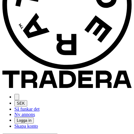
SEK
Så funkar det
Ny annons
Logga in
Skapa konto