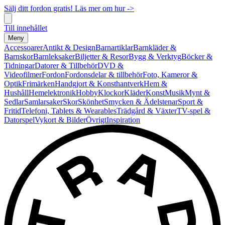
Sälj ditt fordon gratis! Läs mer om hur ->
Till innehållet
Meny
Accessoarer
Antikt & Design
Barnartiklar
Barnkläder &
Barnskor
Barnleksaker
Biljetter & Resor
Bygg & Verktyg
Böcker &
Tidningar
Datorer & Tillbehör
DVD &
Videofilmer
Fordon
Fordonsdelar & tillbehör
Foto, Kameror &
Optik
Frimärken
Handgjort & Konsthantverk
Hem &
Hushåll
Hemelektronik
Hobby
Klockor
Kläder
Konst
Musik
Mynt &
Sedlar
Samlarsaker
Skor
Skönhet
Smycken & Ädelstenar
Sport &
Fritid
Telefoni, Tablets & Wearables
Trädgård & Växter
TV-spel &
Datorspel
Vykort & Bilder
Övrigt
Inspiration