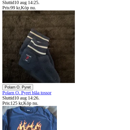
Sluttid
10 aug 14:25
.
Pris:
99 kr
,
Köp nu
.
Polarn O. Pyret
Polarn O. Pyret blåa tossor
Sluttid
10 aug 14:26
.
Pris:
125 kr
,
Köp nu
.