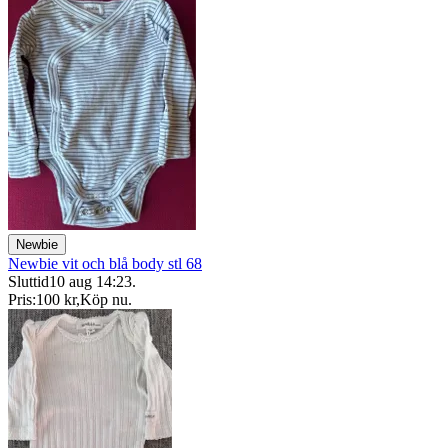
Newbie
Newbie vit och blå body stl 68
Sluttid
10 aug 14:23
.
Pris:
100 kr
,
Köp nu
.