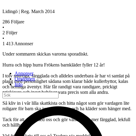
Lidingö
|
Reg.
March 2014
286
Följare
•
2
Följer
•
1 413
Annonser
Under sommaren skickas varorna sporadiskt.
Hurra och hipp hurra Frökens barnkläder fyller 12 år!
Annonser
I tolv snurriga, färgglada och alldeles underbara år har vi samlat på
Omdömen
plagg med personlighet sådana som klarar både kullerbyttor, kalas
Info
och hemliga äventyr. Här får randigt vara randigare, prickigt
prickigare och inget behöver vara precis som alla andra.
Så kliv in i vår lilla skattkista och hitta något som gör vardagen lite
roligare för barn ska ju synas, höras och ha kläder som hänger med.
Tack för att du är med oss och gör världen lite mer färgglad, lekfull
och hållbar
Vid frågor skriv till oss på Tradera via meddelande.