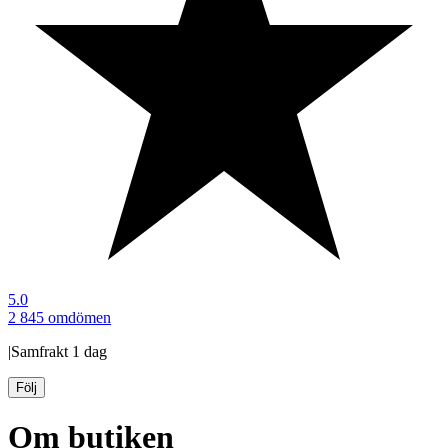
5.0
2 845 omdömen
|
Samfrakt
1 dag
Följ
Om butiken