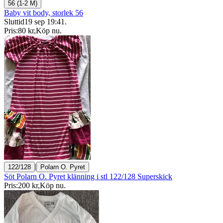
56 (1-2 M)
Baby vit body, storlek 56
Sluttid
19 sep 19:41
.
Pris:
80 kr
,
Köp nu
.
|
122/128
Polarn O. Pyret
Söt Polarn O. Pyret klänning i stl 122/128 Superskick
Pris:
200 kr
,
Köp nu
.