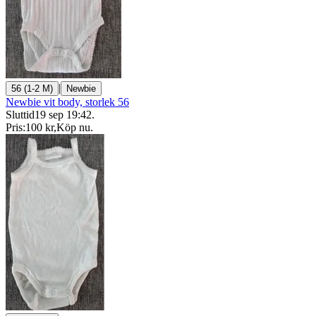
|
56 (1-2 M)
Newbie
Newbie vit body, storlek 56
Sluttid
19 sep 19:42
.
Pris:
100 kr
,
Köp nu
.