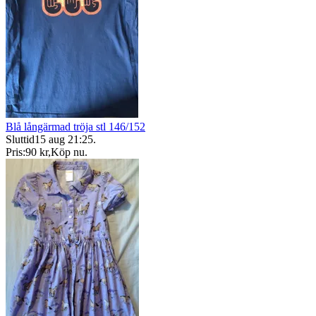
Blå långärmad tröja stl 146/152
Sluttid
15 aug 21:25
.
Pris:
90 kr
,
Köp nu
.