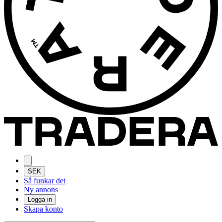
SEK
Så funkar det
Ny annons
Logga in
Skapa konto