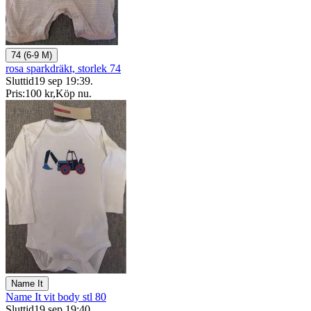
74 (6-9 M)
rosa sparkdräkt, storlek 74
Sluttid
19 sep 19:39
.
Pris:
100 kr
,
Köp nu
.
Name It
Name It vit body stl 80
Sluttid
19 sep 19:40
.