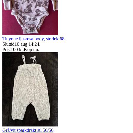
Tinyone ljusrosa body, storlek 68
Sluttid
10 aug 14:24
.
Pris:
100 kr
,
Köp nu
.
Grå/vit sparkdräkt stl 50/56