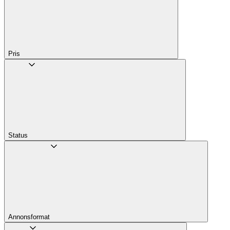
Pris
Status
Annons­format