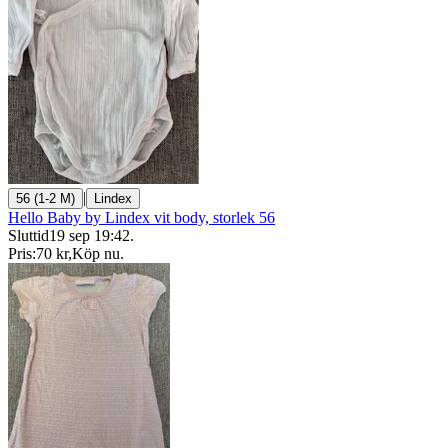
|
56 (1-2 M)
Lindex
Hello Baby by Lindex vit body, storlek 56
Sluttid
19 sep 19:42
.
Pris:
70 kr
,
Köp nu
.