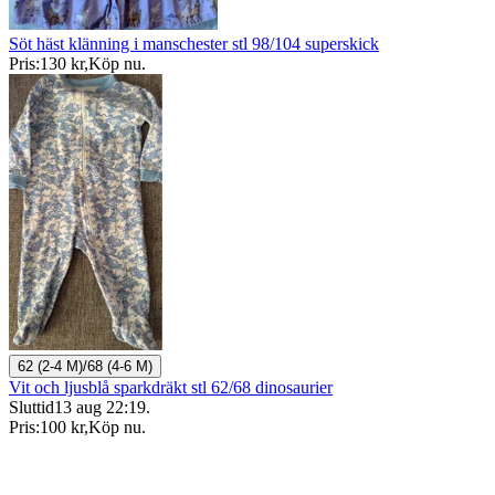
Söt häst klänning i manschester stl 98/104 superskick
Pris:
130 kr
,
Köp nu
.
62 (2-4 M)/68 (4-6 M)
Vit och ljusblå sparkdräkt stl 62/68 dinosaurier
Sluttid
13 aug 22:19
.
Pris:
100 kr
,
Köp nu
.