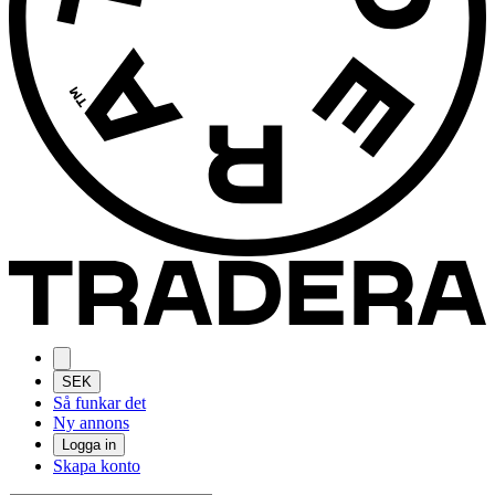
SEK
Så funkar det
Ny annons
Logga in
Skapa konto