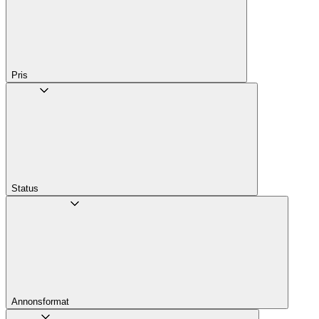
Pris
Status
Annons­format