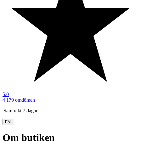
5.0
4 179 omdömen
|
Samfrakt
7 dagar
Följ
Om butiken