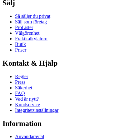
Sälj
Så säljer du privat
Sälj som företag
ProLister
Välgörenhet
Fraktkalkylatorn
Butik
Priser
Kontakt & Hjälp
Regler
Press
Säkerhet
FAQ
Vad är nytt?
Kundservice
Integritetsinställningar
Information
Användaravtal