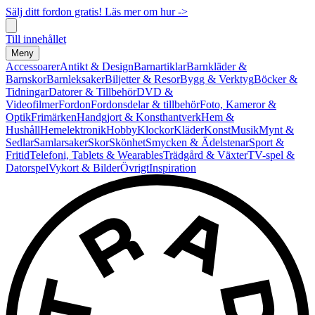
Sälj ditt fordon gratis! Läs mer om hur ->
Till innehållet
Meny
Accessoarer
Antikt & Design
Barnartiklar
Barnkläder &
Barnskor
Barnleksaker
Biljetter & Resor
Bygg & Verktyg
Böcker &
Tidningar
Datorer & Tillbehör
DVD &
Videofilmer
Fordon
Fordonsdelar & tillbehör
Foto, Kameror &
Optik
Frimärken
Handgjort & Konsthantverk
Hem &
Hushåll
Hemelektronik
Hobby
Klockor
Kläder
Konst
Musik
Mynt &
Sedlar
Samlarsaker
Skor
Skönhet
Smycken & Ädelstenar
Sport &
Fritid
Telefoni, Tablets & Wearables
Trädgård & Växter
TV-spel &
Datorspel
Vykort & Bilder
Övrigt
Inspiration