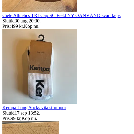
Ciele Athletics TRLCap SC Field NY OANVÄND svart keps
Sluttid
30 aug 20:30
.
Pris:
499 kr
,
Köp nu
.
Kempa Long Socks vita strumpor
Sluttid
17 sep 13:52
.
Pris:
99 kr
,
Köp nu
.