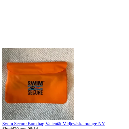
Swim Secure Bum bag Vattentät Midjeväska orange NY
Sluttid
29 aug 08:14
.