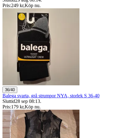
Pris:
249 kr
,
Köp nu
.
36/40
Balega svarta, grå strumpor NYA, storlek S 36-40
Sluttid
28 sep 08:13
.
Pris:
179 kr
,
Köp nu
.