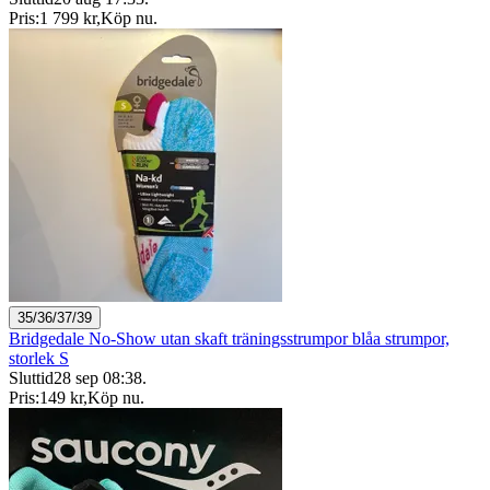
Pris:
1 799 kr
,
Köp nu
.
35/36/37/39
Bridgedale No-Show utan skaft träningsstrumpor blåa strumpor,
storlek S
Sluttid
28 sep 08:38
.
Pris:
149 kr
,
Köp nu
.