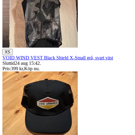
XS
VOID WIND VEST Black Shield X-Small grå, svart väst
Sluttid
24 aug 15:42
.
Pris:
399 kr
,
Köp nu
.