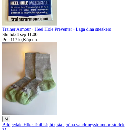
Trainer Armour - Heel Hole Preventer - Laga dina sneakers
Sluttid
24 sep 11:00
.
Pris:
117 kr
,
Köp nu
.
M
Bridgedale Hike Trail Light gråa, gröna vandringsstrumpor, storlek
M