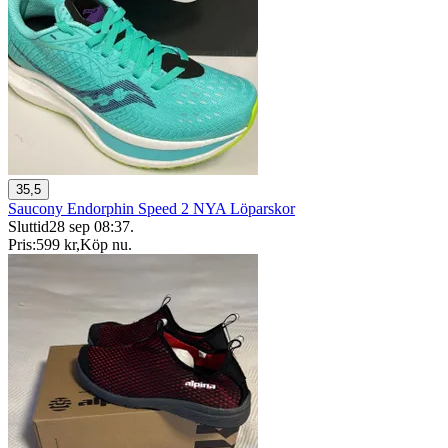
35,5
Saucony Endorphin Speed 2 NYA Löparskor
Sluttid
28 sep 08:37
.
Pris:
599 kr
,
Köp nu
.