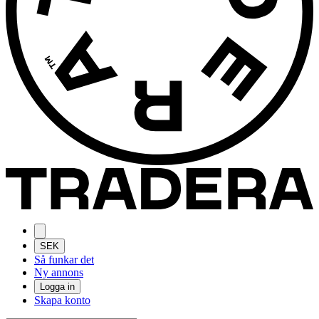
SEK
Så funkar det
Ny annons
Logga in
Skapa konto