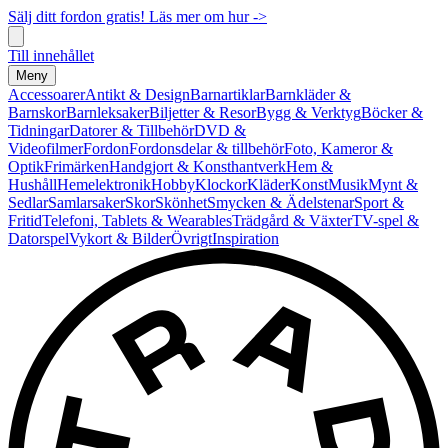
Sälj ditt fordon gratis! Läs mer om hur ->
Till innehållet
Meny
Accessoarer
Antikt & Design
Barnartiklar
Barnkläder &
Barnskor
Barnleksaker
Biljetter & Resor
Bygg & Verktyg
Böcker &
Tidningar
Datorer & Tillbehör
DVD &
Videofilmer
Fordon
Fordonsdelar & tillbehör
Foto, Kameror &
Optik
Frimärken
Handgjort & Konsthantverk
Hem &
Hushåll
Hemelektronik
Hobby
Klockor
Kläder
Konst
Musik
Mynt &
Sedlar
Samlarsaker
Skor
Skönhet
Smycken & Ädelstenar
Sport &
Fritid
Telefoni, Tablets & Wearables
Trädgård & Växter
TV-spel &
Datorspel
Vykort & Bilder
Övrigt
Inspiration