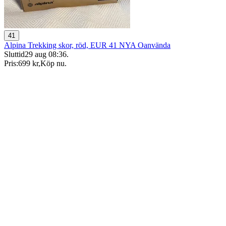
41
Alpina Trekking skor, röd, EUR 41 NYA Oanvända
Sluttid
29 aug 08:36
.
Pris:
699 kr
,
Köp nu
.