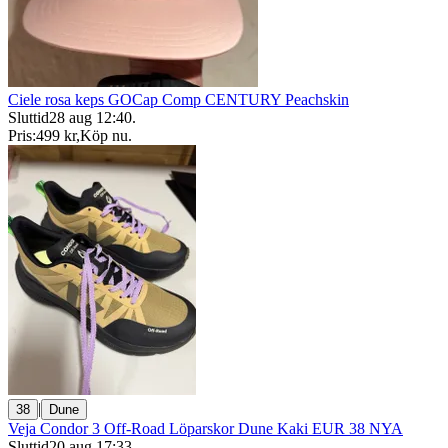
Ciele rosa keps GOCap Comp CENTURY Peachskin
Sluttid
28 aug 12:40
.
Pris:
499 kr
,
Köp nu
.
|
38
Dune
Veja Condor 3 Off-Road Löparskor Dune Kaki EUR 38 NYA
Sluttid
20 aug 17:33
.