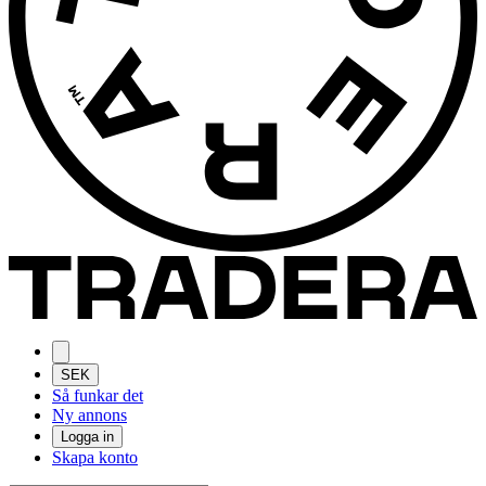
SEK
Så funkar det
Ny annons
Logga in
Skapa konto