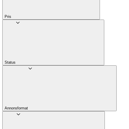
Pris
Status
Annons­format