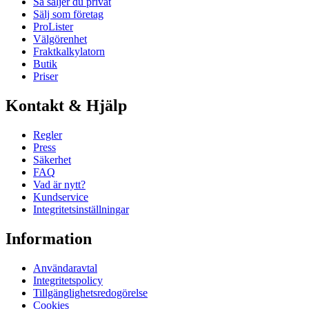
Så säljer du privat
Sälj som företag
ProLister
Välgörenhet
Fraktkalkylatorn
Butik
Priser
Kontakt & Hjälp
Regler
Press
Säkerhet
FAQ
Vad är nytt?
Kundservice
Integritetsinställningar
Information
Användaravtal
Integritetspolicy
Tillgänglighetsredogörelse
Cookies