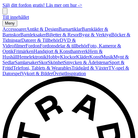
Sälj ditt fordon gratis! Läs mer om hur ->
Till innehållet
Meny
Accessoarer
Antikt & Design
Barnartiklar
Barnkläder &
Barnskor
Barnleksaker
Biljetter & Resor
Bygg & Verktyg
Böcker &
Tidningar
Datorer & Tillbehör
DVD &
Videofilmer
Fordon
Fordonsdelar & tillbehör
Foto, Kameror &
Optik
Frimärken
Handgjort & Konsthantverk
Hem &
Hushåll
Hemelektronik
Hobby
Klockor
Kläder
Konst
Musik
Mynt &
Sedlar
Samlarsaker
Skor
Skönhet
Smycken & Ädelstenar
Sport &
Fritid
Telefoni, Tablets & Wearables
Trädgård & Växter
TV-spel &
Datorspel
Vykort & Bilder
Övrigt
Inspiration