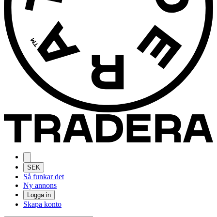
SEK
Så funkar det
Ny annons
Logga in
Skapa konto