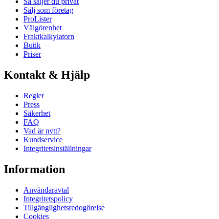
Så säljer du privat
Sälj som företag
ProLister
Välgörenhet
Fraktkalkylatorn
Butik
Priser
Kontakt & Hjälp
Regler
Press
Säkerhet
FAQ
Vad är nytt?
Kundservice
Integritetsinställningar
Information
Användaravtal
Integritetspolicy
Tillgänglighetsredogörelse
Cookies