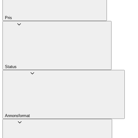
Pris
Status
Annons­format