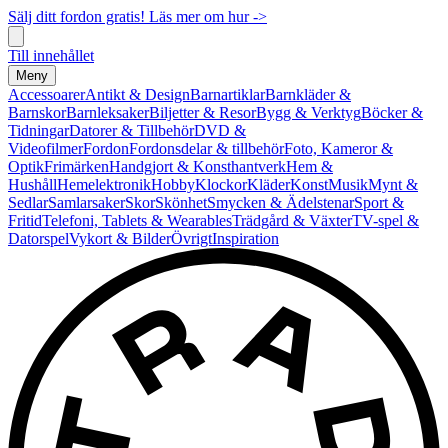
Sälj ditt fordon gratis! Läs mer om hur ->
Till innehållet
Meny
Accessoarer
Antikt & Design
Barnartiklar
Barnkläder &
Barnskor
Barnleksaker
Biljetter & Resor
Bygg & Verktyg
Böcker &
Tidningar
Datorer & Tillbehör
DVD &
Videofilmer
Fordon
Fordonsdelar & tillbehör
Foto, Kameror &
Optik
Frimärken
Handgjort & Konsthantverk
Hem &
Hushåll
Hemelektronik
Hobby
Klockor
Kläder
Konst
Musik
Mynt &
Sedlar
Samlarsaker
Skor
Skönhet
Smycken & Ädelstenar
Sport &
Fritid
Telefoni, Tablets & Wearables
Trädgård & Växter
TV-spel &
Datorspel
Vykort & Bilder
Övrigt
Inspiration