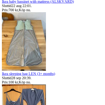
Ikea baby bassinet with mattress (ÄLSKVÄRD)
Sluttid
22 aug 22:01
.
Pris:
700 kr
,
Köp nu
.
Ikea sleeping bag LEN (3+ months)
Sluttid
28 sep 20:39
.
Pris:
100 kr
,
Köp nu
.