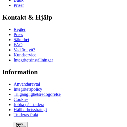
Butik
Priser
Kontakt & Hjälp
Regler
Press
Säkerhet
FAQ
Vad är nytt?
Kundservice
Integritetsinställningar
Information
Användaravtal
Integritetspolicy
Tillgänglighetsredogörelse
Cookies
Jobba på Tradera
Hållbarhetsstrategi
Traderas frakt