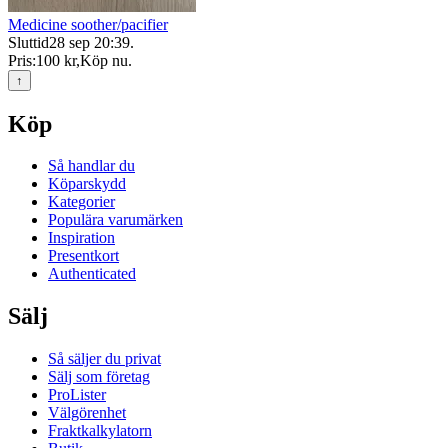
Medicine soother/pacifier
Sluttid
28 sep 20:39
.
Pris:
100 kr
,
Köp nu
.
↑
Köp
Så handlar du
Köparskydd
Kategorier
Populära varumärken
Inspiration
Presentkort
Authenticated
Sälj
Så säljer du privat
Sälj som företag
ProLister
Välgörenhet
Fraktkalkylatorn