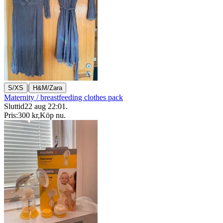
|
S/XS
H&M/Zara
Maternity / breastfeeding clothes pack
Sluttid
22 aug 22:01
.
Pris:
300 kr
,
Köp nu
.