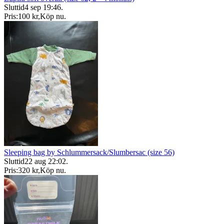
Sluttid
4 sep 19:46
.
Pris:
100 kr
,
Köp nu
.
Sleeping bag by Schlummersack/Slumbersac (size 56)
Sluttid
22 aug 22:02
.
Pris:
320 kr
,
Köp nu
.