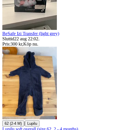
BeSafe Izi Transfer (light grey)
Sluttid
22 aug 22:02
.
Pris:
300 kr
,
Köp nu
.
|
62 (2-4 M)
Lupilu
Lupilu soft overall (size 62, 2 - 4 months)