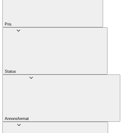
Pris
Status
Annons­format