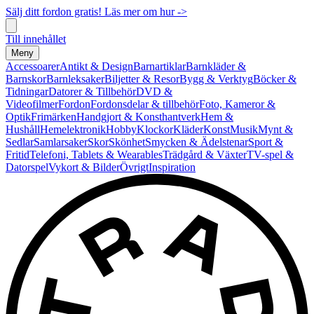
Sälj ditt fordon gratis! Läs mer om hur ->
Till innehållet
Meny
Accessoarer
Antikt & Design
Barnartiklar
Barnkläder &
Barnskor
Barnleksaker
Biljetter & Resor
Bygg & Verktyg
Böcker &
Tidningar
Datorer & Tillbehör
DVD &
Videofilmer
Fordon
Fordonsdelar & tillbehör
Foto, Kameror &
Optik
Frimärken
Handgjort & Konsthantverk
Hem &
Hushåll
Hemelektronik
Hobby
Klockor
Kläder
Konst
Musik
Mynt &
Sedlar
Samlarsaker
Skor
Skönhet
Smycken & Ädelstenar
Sport &
Fritid
Telefoni, Tablets & Wearables
Trädgård & Växter
TV-spel &
Datorspel
Vykort & Bilder
Övrigt
Inspiration