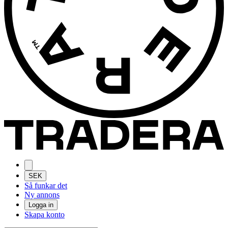
SEK
Så funkar det
Ny annons
Logga in
Skapa konto