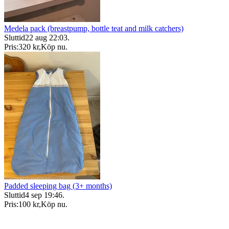
Medela pack (breastpump, bottle teat and milk catchers)
Sluttid
22 aug 22:03
.
Pris:
320 kr
,
Köp nu
.
Padded sleeping bag (3+ months)
Sluttid
4 sep 19:46
.
Pris:
100 kr
,
Köp nu
.