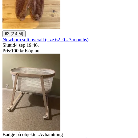
62 (2-4 M)
Newborn soft overall (size 62, 0 - 3 months)
Sluttid
4 sep 19:46
.
Pris:
100 kr
,
Köp nu
.
Badge på objektet:
Avhämtning