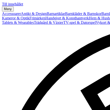
Till innehållet
Meny
Accessoarer
Antikt & Design
Barnartiklar
Barnkläder & Barnskor
Barnl
Kameror & Optik
Frimärken
Handgjort & Konsthantverk
Hem & Hushå
Tablets & Wearables
Trädgård & Växter
TV-spel & Datorspel
Vykort &