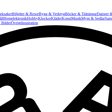
eksaker
Biljetter & Resor
Bygg & Verktyg
Böcker & Tidningar
Datorer &
ll
Hemelektronik
Hobby
Klockor
Kläder
Konst
Musik
Mynt & Sedlar
Saml
 Bilder
Övrigt
Inspiration