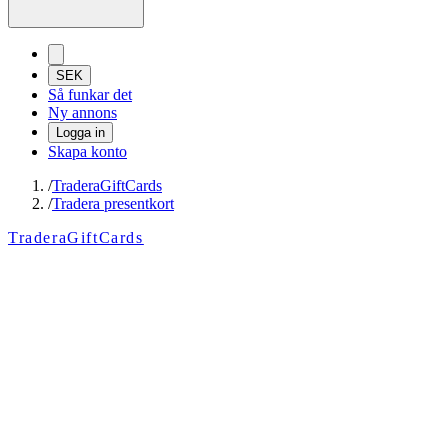
SEK
Så funkar det
Ny annons
Logga in
Skapa konto
/
TraderaGiftCards
/
Tradera presentkort
TraderaGiftCards