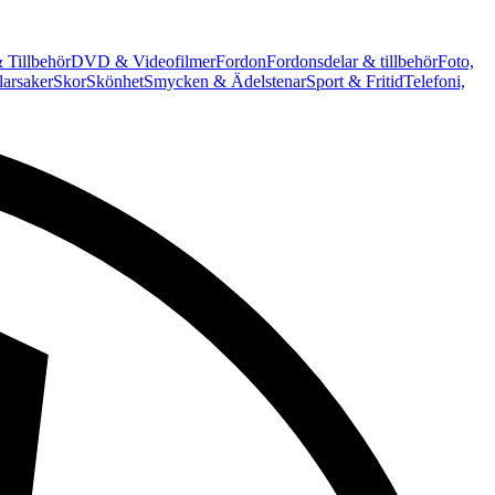
 Tillbehör
DVD & Videofilmer
Fordon
Fordonsdelar & tillbehör
Foto,
arsaker
Skor
Skönhet
Smycken & Ädelstenar
Sport & Fritid
Telefoni,