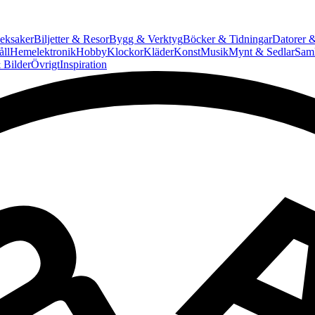
eksaker
Biljetter & Resor
Bygg & Verktyg
Böcker & Tidningar
Datorer &
ll
Hemelektronik
Hobby
Klockor
Kläder
Konst
Musik
Mynt & Sedlar
Saml
 Bilder
Övrigt
Inspiration