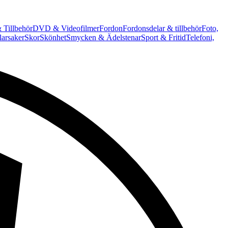
 Tillbehör
DVD & Videofilmer
Fordon
Fordonsdelar & tillbehör
Foto,
arsaker
Skor
Skönhet
Smycken & Ädelstenar
Sport & Fritid
Telefoni,