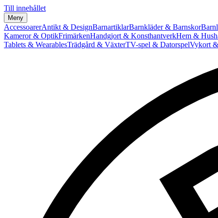
Till innehållet
Meny
Accessoarer
Antikt & Design
Barnartiklar
Barnkläder & Barnskor
Barnl
Kameror & Optik
Frimärken
Handgjort & Konsthantverk
Hem & Hushå
Tablets & Wearables
Trädgård & Växter
TV-spel & Datorspel
Vykort &