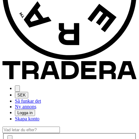
SEK
Så funkar det
Ny annons
Logga in
Skapa konto