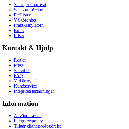
Så säljer du privat
Sälj som företag
ProLister
Välgörenhet
Fraktkalkylatorn
Butik
Priser
Kontakt & Hjälp
Regler
Press
Säkerhet
FAQ
Vad är nytt?
Kundservice
Integritetsinställningar
Information
Användaravtal
Integritetspolicy
Tillgänglighetsredogörelse