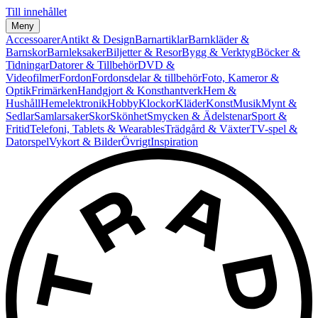
Till innehållet
Meny
Accessoarer
Antikt & Design
Barnartiklar
Barnkläder &
Barnskor
Barnleksaker
Biljetter & Resor
Bygg & Verktyg
Böcker &
Tidningar
Datorer & Tillbehör
DVD &
Videofilmer
Fordon
Fordonsdelar & tillbehör
Foto, Kameror &
Optik
Frimärken
Handgjort & Konsthantverk
Hem &
Hushåll
Hemelektronik
Hobby
Klockor
Kläder
Konst
Musik
Mynt &
Sedlar
Samlarsaker
Skor
Skönhet
Smycken & Ädelstenar
Sport &
Fritid
Telefoni, Tablets & Wearables
Trädgård & Växter
TV-spel &
Datorspel
Vykort & Bilder
Övrigt
Inspiration