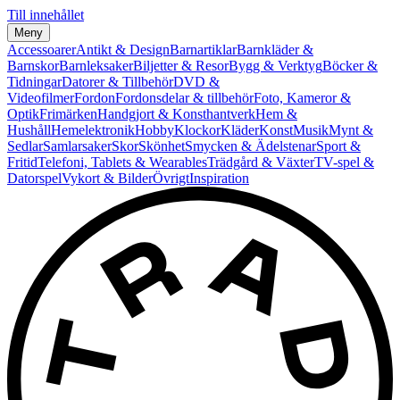
Till innehållet
Meny
Accessoarer
Antikt & Design
Barnartiklar
Barnkläder &
Barnskor
Barnleksaker
Biljetter & Resor
Bygg & Verktyg
Böcker &
Tidningar
Datorer & Tillbehör
DVD &
Videofilmer
Fordon
Fordonsdelar & tillbehör
Foto, Kameror &
Optik
Frimärken
Handgjort & Konsthantverk
Hem &
Hushåll
Hemelektronik
Hobby
Klockor
Kläder
Konst
Musik
Mynt &
Sedlar
Samlarsaker
Skor
Skönhet
Smycken & Ädelstenar
Sport &
Fritid
Telefoni, Tablets & Wearables
Trädgård & Växter
TV-spel &
Datorspel
Vykort & Bilder
Övrigt
Inspiration