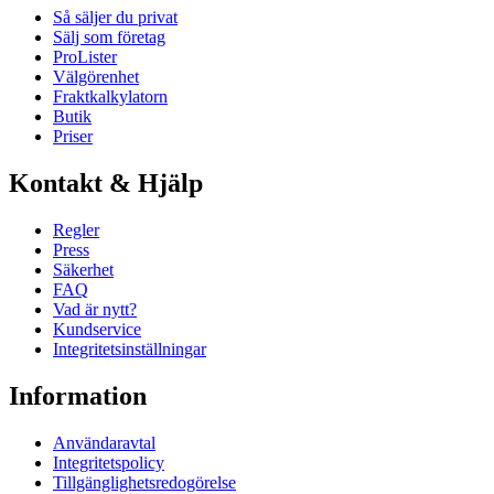
Så säljer du privat
Sälj som företag
ProLister
Välgörenhet
Fraktkalkylatorn
Butik
Priser
Kontakt & Hjälp
Regler
Press
Säkerhet
FAQ
Vad är nytt?
Kundservice
Integritetsinställningar
Information
Användaravtal
Integritetspolicy
Tillgänglighetsredogörelse