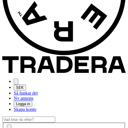
SEK
Så funkar det
Ny annons
Logga in
Skapa konto