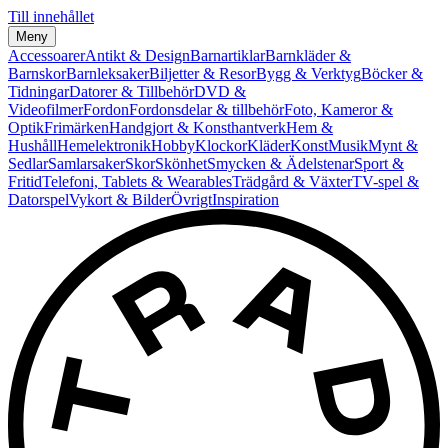
Till innehållet
Meny
Accessoarer
Antikt & Design
Barnartiklar
Barnkläder &
Barnskor
Barnleksaker
Biljetter & Resor
Bygg & Verktyg
Böcker &
Tidningar
Datorer & Tillbehör
DVD &
Videofilmer
Fordon
Fordonsdelar & tillbehör
Foto, Kameror &
Optik
Frimärken
Handgjort & Konsthantverk
Hem &
Hushåll
Hemelektronik
Hobby
Klockor
Kläder
Konst
Musik
Mynt &
Sedlar
Samlarsaker
Skor
Skönhet
Smycken & Ädelstenar
Sport &
Fritid
Telefoni, Tablets & Wearables
Trädgård & Växter
TV-spel &
Datorspel
Vykort & Bilder
Övrigt
Inspiration