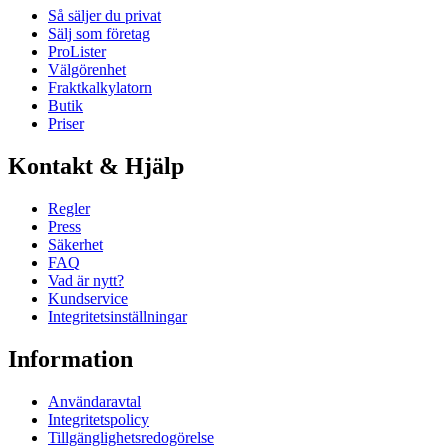
Så säljer du privat
Sälj som företag
ProLister
Välgörenhet
Fraktkalkylatorn
Butik
Priser
Kontakt & Hjälp
Regler
Press
Säkerhet
FAQ
Vad är nytt?
Kundservice
Integritetsinställningar
Information
Användaravtal
Integritetspolicy
Tillgänglighetsredogörelse