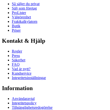
Så säljer du privat
Sälj som företag
ProLister
Välgörenhet
Fraktkalkylatorn
Butik
Priser
Kontakt & Hjälp
Regler
Press
Säkerhet
FAQ
Vad är nytt?
Kundservice
Integritetsinställningar
Information
Användaravtal
Integritetspolicy
Tillgänglighetsredogörelse