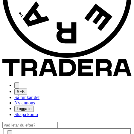
SEK
Så funkar det
Ny annons
Logga in
Skapa konto