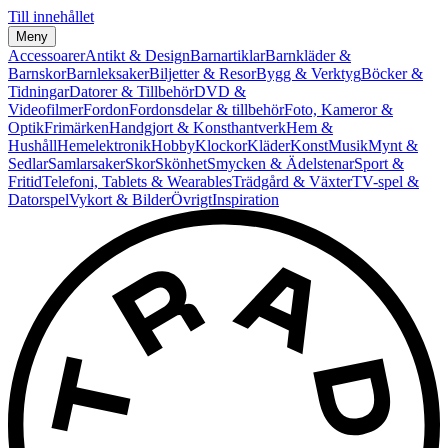
Till innehållet
Meny
Accessoarer
Antikt & Design
Barnartiklar
Barnkläder &
Barnskor
Barnleksaker
Biljetter & Resor
Bygg & Verktyg
Böcker &
Tidningar
Datorer & Tillbehör
DVD &
Videofilmer
Fordon
Fordonsdelar & tillbehör
Foto, Kameror &
Optik
Frimärken
Handgjort & Konsthantverk
Hem &
Hushåll
Hemelektronik
Hobby
Klockor
Kläder
Konst
Musik
Mynt &
Sedlar
Samlarsaker
Skor
Skönhet
Smycken & Ädelstenar
Sport &
Fritid
Telefoni, Tablets & Wearables
Trädgård & Växter
TV-spel &
Datorspel
Vykort & Bilder
Övrigt
Inspiration