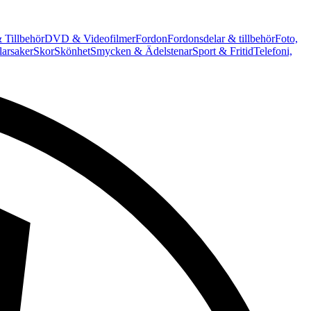
 Tillbehör
DVD & Videofilmer
Fordon
Fordonsdelar & tillbehör
Foto,
arsaker
Skor
Skönhet
Smycken & Ädelstenar
Sport & Fritid
Telefoni,