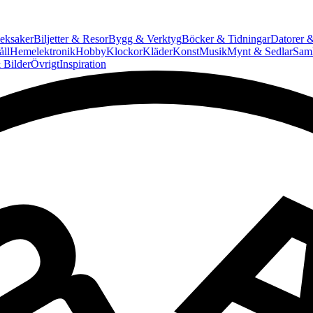
eksaker
Biljetter & Resor
Bygg & Verktyg
Böcker & Tidningar
Datorer &
ll
Hemelektronik
Hobby
Klockor
Kläder
Konst
Musik
Mynt & Sedlar
Saml
 Bilder
Övrigt
Inspiration