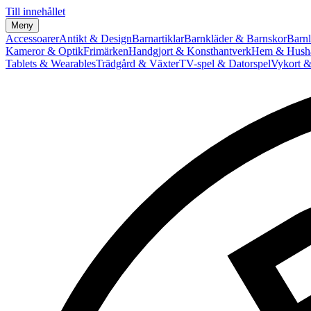
Till innehållet
Meny
Accessoarer
Antikt & Design
Barnartiklar
Barnkläder & Barnskor
Barnl
Kameror & Optik
Frimärken
Handgjort & Konsthantverk
Hem & Hushå
Tablets & Wearables
Trädgård & Växter
TV-spel & Datorspel
Vykort &