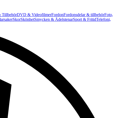
 Tillbehör
DVD & Videofilmer
Fordon
Fordonsdelar & tillbehör
Foto,
arsaker
Skor
Skönhet
Smycken & Ädelstenar
Sport & Fritid
Telefoni,