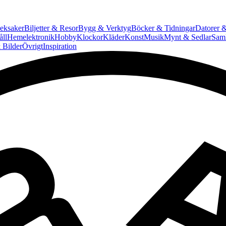
eksaker
Biljetter & Resor
Bygg & Verktyg
Böcker & Tidningar
Datorer &
ll
Hemelektronik
Hobby
Klockor
Kläder
Konst
Musik
Mynt & Sedlar
Saml
 Bilder
Övrigt
Inspiration