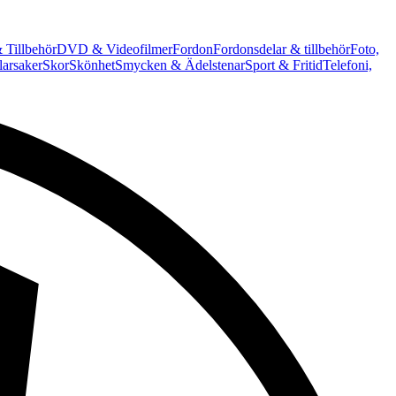
 Tillbehör
DVD & Videofilmer
Fordon
Fordonsdelar & tillbehör
Foto,
arsaker
Skor
Skönhet
Smycken & Ädelstenar
Sport & Fritid
Telefoni,