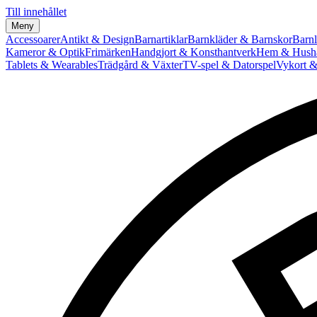
Till innehållet
Meny
Accessoarer
Antikt & Design
Barnartiklar
Barnkläder & Barnskor
Barnl
Kameror & Optik
Frimärken
Handgjort & Konsthantverk
Hem & Hushå
Tablets & Wearables
Trädgård & Växter
TV-spel & Datorspel
Vykort &