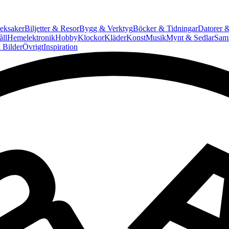
eksaker
Biljetter & Resor
Bygg & Verktyg
Böcker & Tidningar
Datorer &
ll
Hemelektronik
Hobby
Klockor
Kläder
Konst
Musik
Mynt & Sedlar
Saml
 Bilder
Övrigt
Inspiration