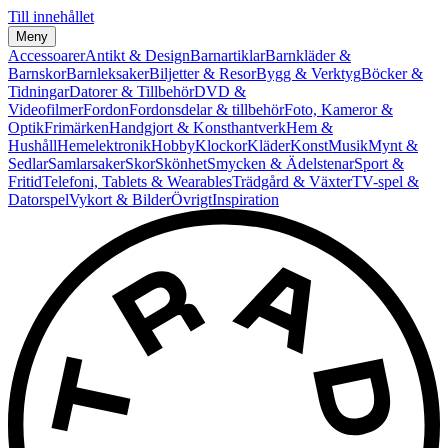
Till innehållet
Meny
Accessoarer
Antikt & Design
Barnartiklar
Barnkläder &
Barnskor
Barnleksaker
Biljetter & Resor
Bygg & Verktyg
Böcker &
Tidningar
Datorer & Tillbehör
DVD &
Videofilmer
Fordon
Fordonsdelar & tillbehör
Foto, Kameror &
Optik
Frimärken
Handgjort & Konsthantverk
Hem &
Hushåll
Hemelektronik
Hobby
Klockor
Kläder
Konst
Musik
Mynt &
Sedlar
Samlarsaker
Skor
Skönhet
Smycken & Ädelstenar
Sport &
Fritid
Telefoni, Tablets & Wearables
Trädgård & Växter
TV-spel &
Datorspel
Vykort & Bilder
Övrigt
Inspiration