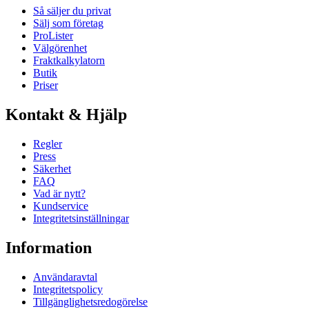
Så säljer du privat
Sälj som företag
ProLister
Välgörenhet
Fraktkalkylatorn
Butik
Priser
Kontakt & Hjälp
Regler
Press
Säkerhet
FAQ
Vad är nytt?
Kundservice
Integritetsinställningar
Information
Användaravtal
Integritetspolicy
Tillgänglighetsredogörelse