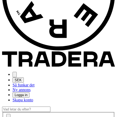
SEK
Så funkar det
Ny annons
Logga in
Skapa konto