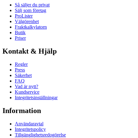
Så säljer du privat
Sälj som företag
ProLister
Välgörenhet
Fraktkalkylatorn
Butik
Priser
Kontakt & Hjälp
Regler
Press
Säkerhet
FAQ
Vad är nytt?
Kundservice
Integritetsinställningar
Information
Användaravtal
Integritetspolicy
Tillgänglighetsredogörelse