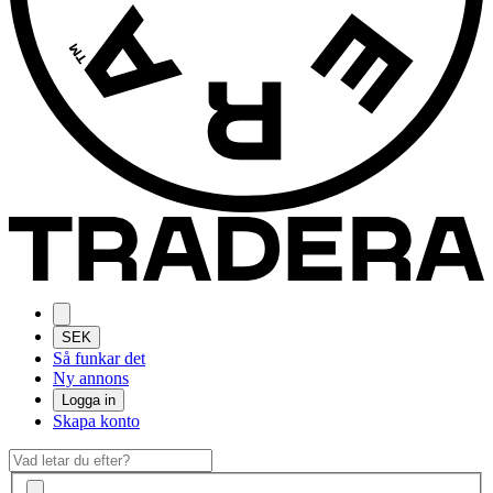
SEK
Så funkar det
Ny annons
Logga in
Skapa konto