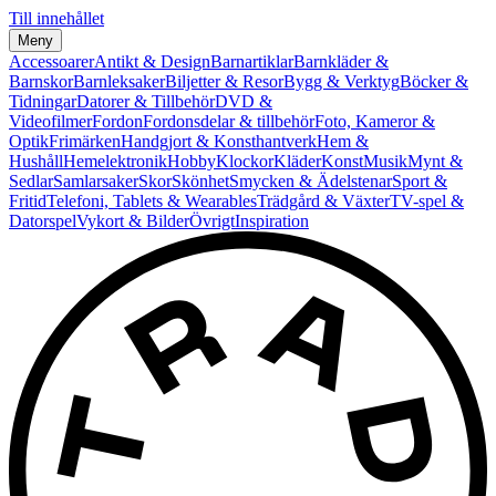
Till innehållet
Meny
Accessoarer
Antikt & Design
Barnartiklar
Barnkläder &
Barnskor
Barnleksaker
Biljetter & Resor
Bygg & Verktyg
Böcker &
Tidningar
Datorer & Tillbehör
DVD &
Videofilmer
Fordon
Fordonsdelar & tillbehör
Foto, Kameror &
Optik
Frimärken
Handgjort & Konsthantverk
Hem &
Hushåll
Hemelektronik
Hobby
Klockor
Kläder
Konst
Musik
Mynt &
Sedlar
Samlarsaker
Skor
Skönhet
Smycken & Ädelstenar
Sport &
Fritid
Telefoni, Tablets & Wearables
Trädgård & Växter
TV-spel &
Datorspel
Vykort & Bilder
Övrigt
Inspiration