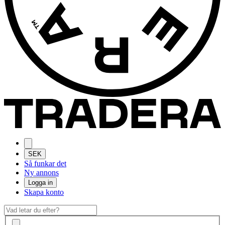
SEK
Så funkar det
Ny annons
Logga in
Skapa konto