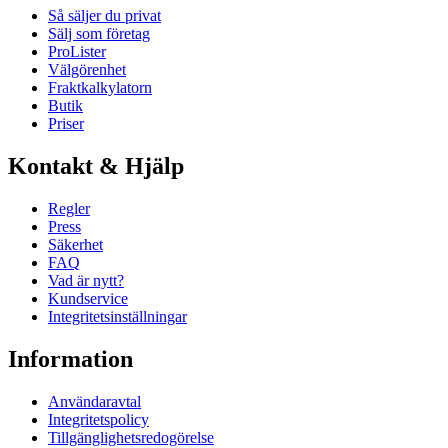
Så säljer du privat
Sälj som företag
ProLister
Välgörenhet
Fraktkalkylatorn
Butik
Priser
Kontakt & Hjälp
Regler
Press
Säkerhet
FAQ
Vad är nytt?
Kundservice
Integritetsinställningar
Information
Användaravtal
Integritetspolicy
Tillgänglighetsredogörelse