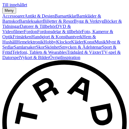
Till innehållet
Meny
Accessoarer
Antikt & Design
Barnartiklar
Barnkläder &
Barnskor
Barnleksaker
Biljetter & Resor
Bygg & Verktyg
Böcker &
Tidningar
Datorer & Tillbehör
DVD &
Videofilmer
Fordon
Fordonsdelar & tillbehör
Foto, Kameror &
Optik
Frimärken
Handgjort & Konsthantverk
Hem &
Hushåll
Hemelektronik
Hobby
Klockor
Kläder
Konst
Musik
Mynt &
Sedlar
Samlarsaker
Skor
Skönhet
Smycken & Ädelstenar
Sport &
Fritid
Telefoni, Tablets & Wearables
Trädgård & Växter
TV-spel &
Datorspel
Vykort & Bilder
Övrigt
Inspiration