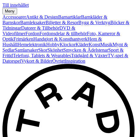
Till innehållet
Meny
Accessoarer
Antikt & Design
Barnartiklar
Barnkläder &
Barnskor
Barnleksaker
Biljetter & Resor
Bygg & Verktyg
Böcker &
Tidningar
Datorer & Tillbehör
DVD &
Videofilmer
Fordon
Fordonsdelar & tillbehör
Foto, Kameror &
Optik
Frimärken
Handgjort & Konsthantverk
Hem &
Hushåll
Hemelektronik
Hobby
Klockor
Kläder
Konst
Musik
Mynt &
Sedlar
Samlarsaker
Skor
Skönhet
Smycken & Ädelstenar
Sport &
Fritid
Telefoni, Tablets & Wearables
Trädgård & Växter
TV-spel &
Datorspel
Vykort & Bilder
Övrigt
Inspiration