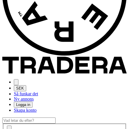
SEK
Så funkar det
Ny annons
Logga in
Skapa konto