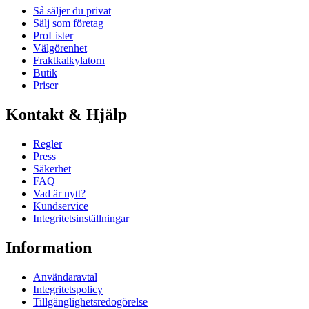
Så säljer du privat
Sälj som företag
ProLister
Välgörenhet
Fraktkalkylatorn
Butik
Priser
Kontakt & Hjälp
Regler
Press
Säkerhet
FAQ
Vad är nytt?
Kundservice
Integritetsinställningar
Information
Användaravtal
Integritetspolicy
Tillgänglighetsredogörelse