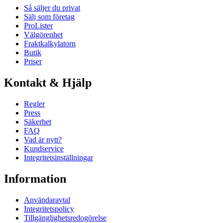
Så säljer du privat
Sälj som företag
ProLister
Välgörenhet
Fraktkalkylatorn
Butik
Priser
Kontakt & Hjälp
Regler
Press
Säkerhet
FAQ
Vad är nytt?
Kundservice
Integritetsinställningar
Information
Användaravtal
Integritetspolicy
Tillgänglighetsredogörelse