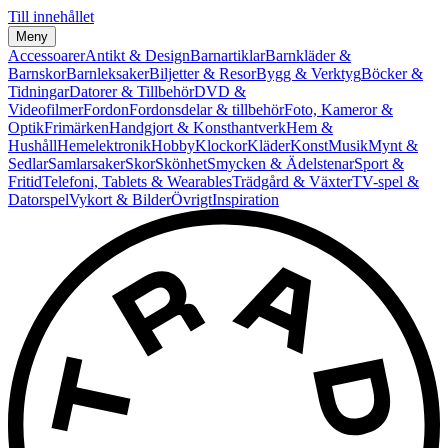
Till innehållet
Meny
Accessoarer
Antikt & Design
Barnartiklar
Barnkläder &
Barnskor
Barnleksaker
Biljetter & Resor
Bygg & Verktyg
Böcker &
Tidningar
Datorer & Tillbehör
DVD &
Videofilmer
Fordon
Fordonsdelar & tillbehör
Foto, Kameror &
Optik
Frimärken
Handgjort & Konsthantverk
Hem &
Hushåll
Hemelektronik
Hobby
Klockor
Kläder
Konst
Musik
Mynt &
Sedlar
Samlarsaker
Skor
Skönhet
Smycken & Ädelstenar
Sport &
Fritid
Telefoni, Tablets & Wearables
Trädgård & Växter
TV-spel &
Datorspel
Vykort & Bilder
Övrigt
Inspiration