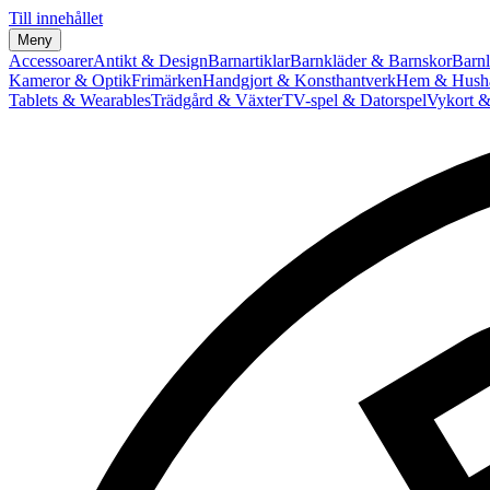
Till innehållet
Meny
Accessoarer
Antikt & Design
Barnartiklar
Barnkläder & Barnskor
Barnl
Kameror & Optik
Frimärken
Handgjort & Konsthantverk
Hem & Hushå
Tablets & Wearables
Trädgård & Växter
TV-spel & Datorspel
Vykort &