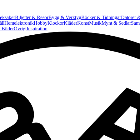
eksaker
Biljetter & Resor
Bygg & Verktyg
Böcker & Tidningar
Datorer &
ll
Hemelektronik
Hobby
Klockor
Kläder
Konst
Musik
Mynt & Sedlar
Saml
 Bilder
Övrigt
Inspiration