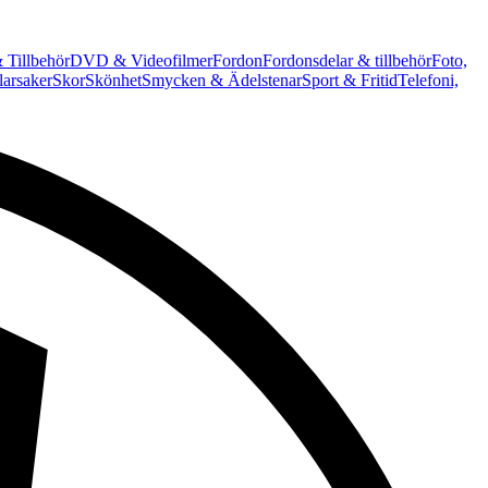
 Tillbehör
DVD & Videofilmer
Fordon
Fordonsdelar & tillbehör
Foto,
arsaker
Skor
Skönhet
Smycken & Ädelstenar
Sport & Fritid
Telefoni,