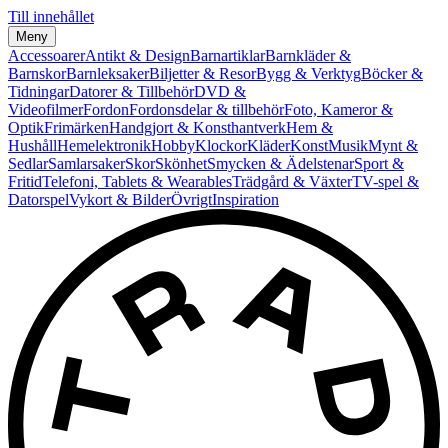
Till innehållet
Meny
Accessoarer
Antikt & Design
Barnartiklar
Barnkläder &
Barnskor
Barnleksaker
Biljetter & Resor
Bygg & Verktyg
Böcker &
Tidningar
Datorer & Tillbehör
DVD &
Videofilmer
Fordon
Fordonsdelar & tillbehör
Foto, Kameror &
Optik
Frimärken
Handgjort & Konsthantverk
Hem &
Hushåll
Hemelektronik
Hobby
Klockor
Kläder
Konst
Musik
Mynt &
Sedlar
Samlarsaker
Skor
Skönhet
Smycken & Ädelstenar
Sport &
Fritid
Telefoni, Tablets & Wearables
Trädgård & Växter
TV-spel &
Datorspel
Vykort & Bilder
Övrigt
Inspiration