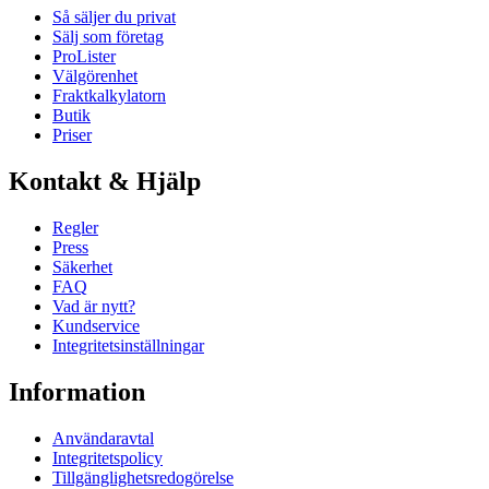
Så säljer du privat
Sälj som företag
ProLister
Välgörenhet
Fraktkalkylatorn
Butik
Priser
Kontakt & Hjälp
Regler
Press
Säkerhet
FAQ
Vad är nytt?
Kundservice
Integritetsinställningar
Information
Användaravtal
Integritetspolicy
Tillgänglighetsredogörelse