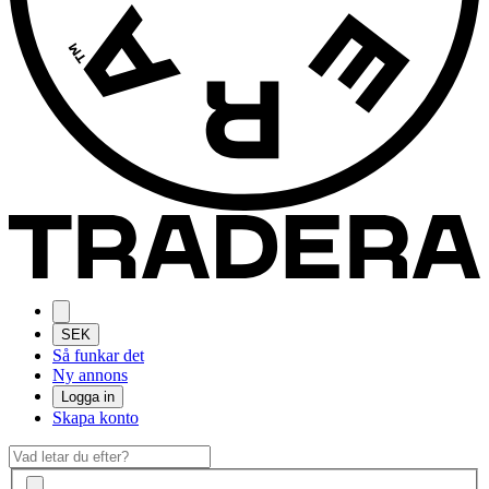
SEK
Så funkar det
Ny annons
Logga in
Skapa konto