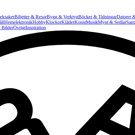
eksaker
Biljetter & Resor
Bygg & Verktyg
Böcker & Tidningar
Datorer &
ll
Hemelektronik
Hobby
Klockor
Kläder
Konst
Musik
Mynt & Sedlar
Saml
 Bilder
Övrigt
Inspiration