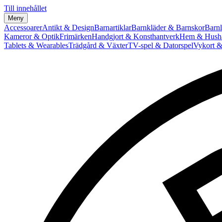
Till innehållet
Meny
Accessoarer
Antikt & Design
Barnartiklar
Barnkläder & Barnskor
Barnl
Kameror & Optik
Frimärken
Handgjort & Konsthantverk
Hem & Hushå
Tablets & Wearables
Trädgård & Växter
TV-spel & Datorspel
Vykort &