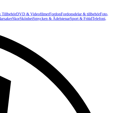
 Tillbehör
DVD & Videofilmer
Fordon
Fordonsdelar & tillbehör
Foto,
arsaker
Skor
Skönhet
Smycken & Ädelstenar
Sport & Fritid
Telefoni,