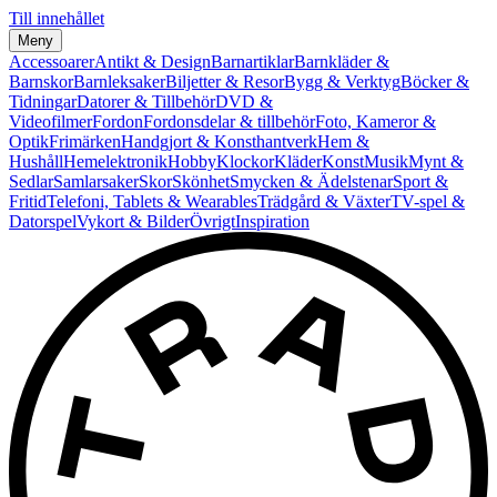
Till innehållet
Meny
Accessoarer
Antikt & Design
Barnartiklar
Barnkläder &
Barnskor
Barnleksaker
Biljetter & Resor
Bygg & Verktyg
Böcker &
Tidningar
Datorer & Tillbehör
DVD &
Videofilmer
Fordon
Fordonsdelar & tillbehör
Foto, Kameror &
Optik
Frimärken
Handgjort & Konsthantverk
Hem &
Hushåll
Hemelektronik
Hobby
Klockor
Kläder
Konst
Musik
Mynt &
Sedlar
Samlarsaker
Skor
Skönhet
Smycken & Ädelstenar
Sport &
Fritid
Telefoni, Tablets & Wearables
Trädgård & Växter
TV-spel &
Datorspel
Vykort & Bilder
Övrigt
Inspiration