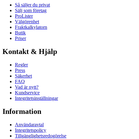
Så säljer du privat
Sälj som företag
ProLister
Välgörenhet
Fraktkalkylatorn
Butik
Priser
Kontakt & Hjälp
Regler
Press
Säkerhet
FAQ
Vad är nytt?
Kundservice
Integritetsinställningar
Information
Användaravtal
Integritetspolicy
Tillgänglighetsredogörelse