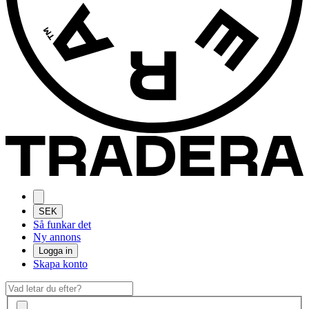
SEK
Så funkar det
Ny annons
Logga in
Skapa konto