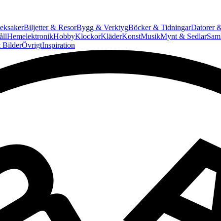
eksaker
Biljetter & Resor
Bygg & Verktyg
Böcker & Tidningar
Datorer &
ll
Hemelektronik
Hobby
Klockor
Kläder
Konst
Musik
Mynt & Sedlar
Saml
 Bilder
Övrigt
Inspiration