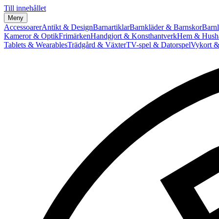
Till innehållet
Meny
Accessoarer
Antikt & Design
Barnartiklar
Barnkläder & Barnskor
Barnl
Kameror & Optik
Frimärken
Handgjort & Konsthantverk
Hem & Hushå
Tablets & Wearables
Trädgård & Växter
TV-spel & Datorspel
Vykort &