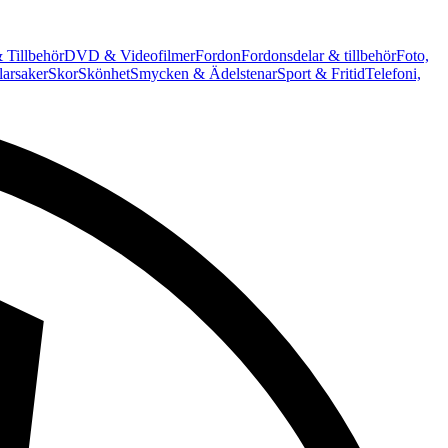
 Tillbehör
DVD & Videofilmer
Fordon
Fordonsdelar & tillbehör
Foto,
arsaker
Skor
Skönhet
Smycken & Ädelstenar
Sport & Fritid
Telefoni,