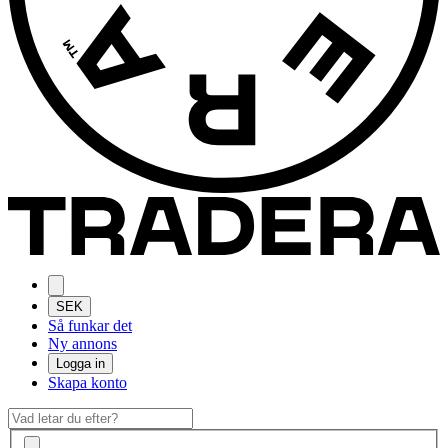
SEK
Så funkar det
Ny annons
Logga in
Skapa konto