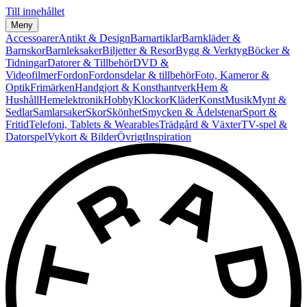
Till innehållet
Meny
Accessoarer
Antikt & Design
Barnartiklar
Barnkläder &
Barnskor
Barnleksaker
Biljetter & Resor
Bygg & Verktyg
Böcker &
Tidningar
Datorer & Tillbehör
DVD &
Videofilmer
Fordon
Fordonsdelar & tillbehör
Foto, Kameror &
Optik
Frimärken
Handgjort & Konsthantverk
Hem &
Hushåll
Hemelektronik
Hobby
Klockor
Kläder
Konst
Musik
Mynt &
Sedlar
Samlarsaker
Skor
Skönhet
Smycken & Ädelstenar
Sport &
Fritid
Telefoni, Tablets & Wearables
Trädgård & Växter
TV-spel &
Datorspel
Vykort & Bilder
Övrigt
Inspiration