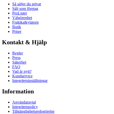
Så säljer du privat
Sälj som företag
ProLister
Välgörenhet
Fraktkalkylatorn
Butik
Priser
Kontakt & Hjälp
Regler
Press
Säkerhet
FAQ
Vad är nytt?
Kundservice
Integritetsinställningar
Information
Användaravtal
Integritetspolicy
Tillgänglighetsredogörelse